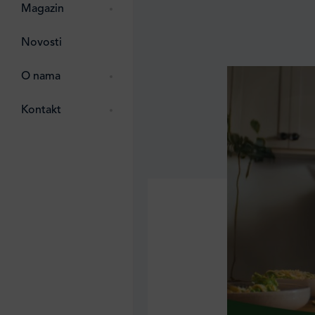
pti
 Lada
 ostalo
Magazin
g
zma
Novosti
ttro
e
O nama
e
e
Kontakt
ten
li