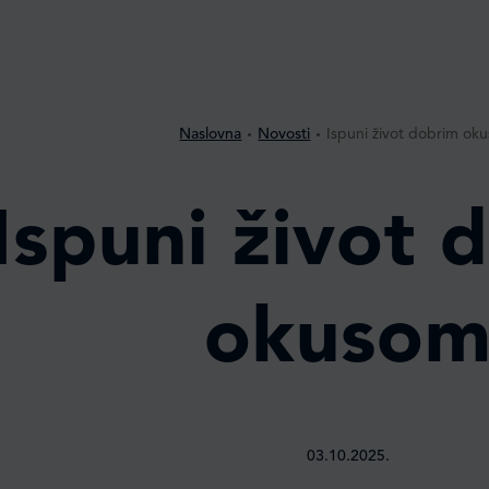
Naslovna
Novosti
Ispuni život dobrim ok
Ispuni život 
okuso
03.10.2025.