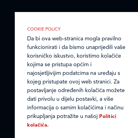
COOKIE POLICY
Da bi ova web-stranica mogla pravilno
funkcionirati i da bismo unaprijedili vaše
korisničko iskustvo, koristimo kolačiće
kojima se pristupa općim i
najosjetljivijim podatcima na uređaju s
kojeg pristupate ovoj web stranici. Za
postavljanje određenih kolačića možete
dati privolu u dijelu postavki, a više
informacija o samim kolačićima i načinu
IZABERITE KOLAČIĆE NA STRANICI
prikupljanja potražite u našoj
Omogućite ili onemogućite web-
Politici
stranici upotrebu funkcionalnih i/ili
kolačića.
reklamnih kolačića opisanih u nastavku: