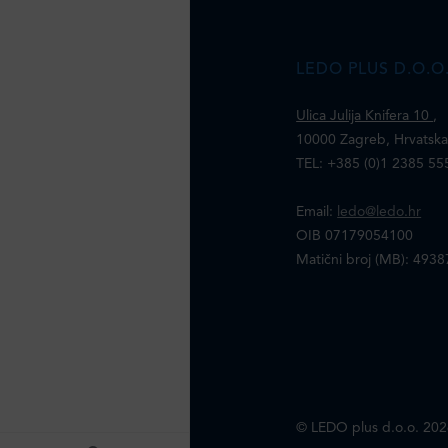
LEDO PLUS D.O.O
Ulica Julija Knifera 10
,
10000 Zagreb, Hrvatsk
TEL: +385 (0)1 2385 55
Email:
ledo@ledo.hr
OIB 07179054100
Matični broj (MB): 493
© LEDO plus d.o.o. 202