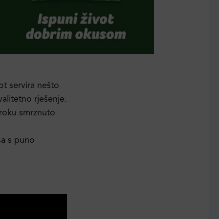
ot servira nešto
litetno rješenje.
 roku smrznuto
sa s puno