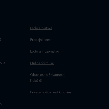
.
Ledo Hrvatska
a
5
Prodajni centri
Ledo u inozemstvu
8763
Online formular
Obavijest o Privatnosti i
Kolačići
Privacy notice and Cookies
6.