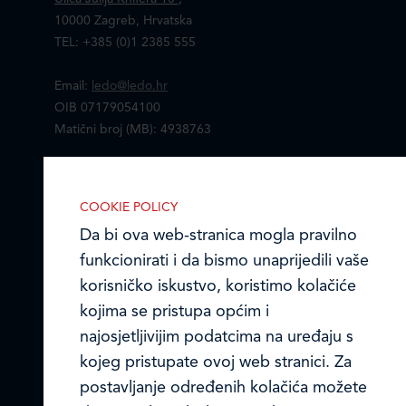
10000 Zagreb, Hrvatska
TEL: +385 (0)1 2385 555
Email:
ledo@ledo.hr
OIB 07179054100
Matični broj (MB): 4938763
Ledo Hrvatska
COOKIE POLICY
Prodajni centri
Da bi ova web-stranica mogla pravilno
funkcionirati i da bismo unaprijedili vaše
Ledo u inozemstvu
korisničko iskustvo, koristimo kolačiće
Online formular
kojima se pristupa općim i
najosjetljivijim podatcima na uređaju s
Obavijest o Privatnosti i Kolačići
IZABERITE KOLAČIĆE NA STRANICI
kojeg pristupate ovoj web stranici. Za
Omogućite ili onemogućite web-
postavljanje određenih kolačića možete
Privacy notice and Cookies
stranici upotrebu funkcionalnih i/ili