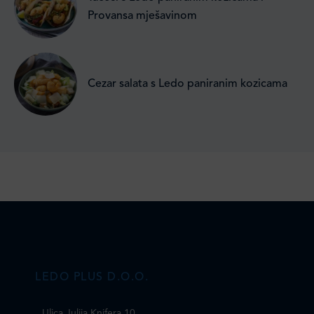
Provansa mješavinom
Cezar salata s Ledo paniranim kozicama
LEDO PLUS D.O.O.
Ulica Julija Knifera 10
,