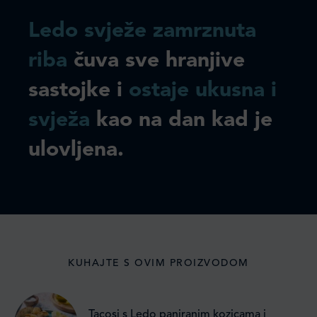
Ledo svježe zamrznuta
riba
čuva sve hranjive
sastojke i
ostaje ukusna i
svježa
kao na dan kad je
ulovljena.
KUHAJTE S OVIM PROIZVODOM
Tacosi s Ledo paniranim kozicama i