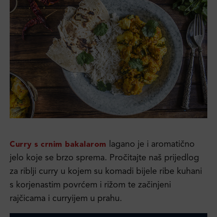
lagano je i aromatično
Curry s crnim bakalarom
jelo koje se brzo sprema. Pročitajte naš prijedlog
za riblji curry u kojem su komadi bijele ribe kuhani
s korjenastim povrćem i rižom te začinjeni
rajčicama i curryijem u prahu.