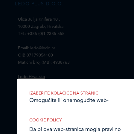
LEDO PLUS D.O.O.
Ulica Julija Knifera 10
,
10000 Zagreb, Hrvatska
TEL: +385 (0)1 2385 555
Email:
ledo@ledo.hr
OIB 07179054100
Matični broj (MB): 4938763
Ledo Hrvatska
Prodajni centri
IZABERITE KOLAČIĆE NA STRANICI
Omogućite ili onemogućite web-
Ledo u inozemstvu
stranici upotrebu funkcionalnih i/ili
reklamnih kolačića opisanih u nastavku:
Online formular
COOKIE POLICY
Da bi ova web-stranica mogla pravilno