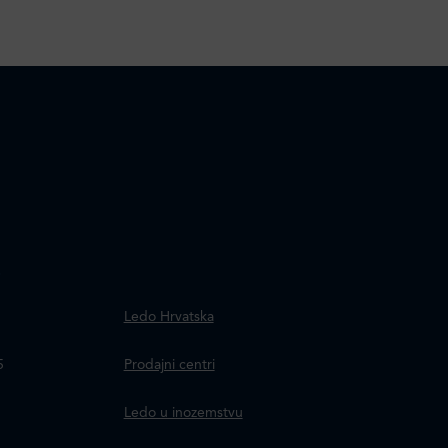
.
Ledo Hrvatska
a
5
Prodajni centri
Ledo u inozemstvu