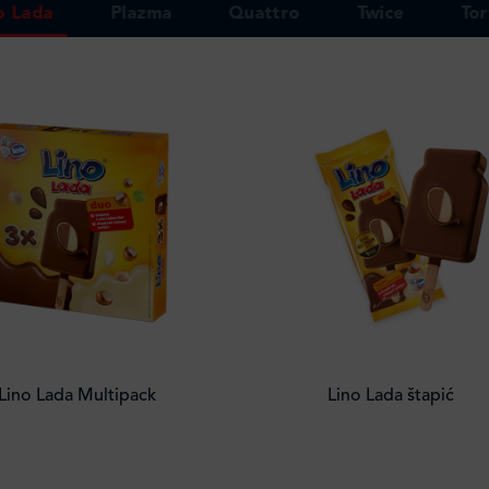
o Lada
Plazma
Quattro
Twice
Tor
Lino Lada Multipack
Lino Lada štapić