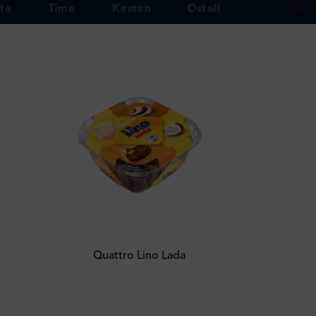
te
Time
Kesten
Ostali
Quattro Lino Lada