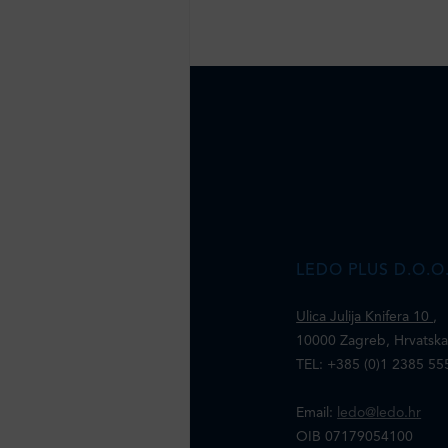
LEDO PLUS D.O.O
Ulica Julija Knifera 10
,
10000 Zagreb, Hrvatsk
TEL: +385 (0)1 2385 55
Email:
ledo@ledo.hr
OIB 07179054100