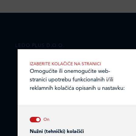
LEDO PLUS D.O.O.
Ulica Julija Knifera 10
,
IZABERITE KOLAČIĆE NA STRANICI
10000 Zagreb, Hrvatska
Omogućite ili onemogućite web-
TEL: +385 (0)1 2385 555
stranici upotrebu funkcionalnih i/ili
reklamnih kolačića opisanih u nastavku:
Email:
ledo@ledo.hr
OIB 07179054100
Matični broj (MB): 4938763
Ledo Hrvatska
Nužni (tehnički) kolačići
Prodajni centri