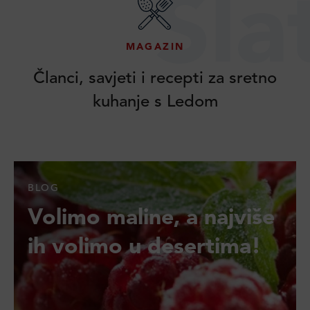
Sla
MAGAZIN
Članci, savjeti i recepti za sretno
kuhanje s Ledom
BLOG
Volimo maline, a najviše
ih volimo u desertima!