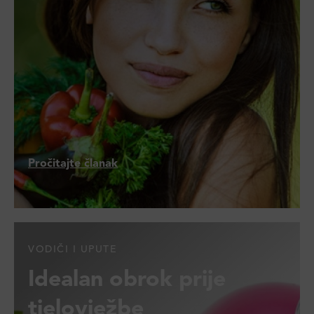
Pročitajte članak
VODIČI I UPUTE
Idealan obrok prije
tjelovježbe