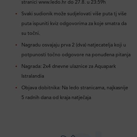
stranici www.ledo.hr do 27.8. u 23:59h
Svaki sudionik može sudjelovati više puta tj više
puta ispuniti kviz odgovorima za koje smatra da
su točni.
Nagradu osvajaju prva 2 (dva) natjecatelja koji u
potpunosti točno odgovore na ponuđena pitanja
Nagrada: 2x4 dnevne ulaznice za Aquapark
Istralandia
Objava dobitnika: Na ledo stranicama, najkasnije
5 radnih dana od kraja natječaja