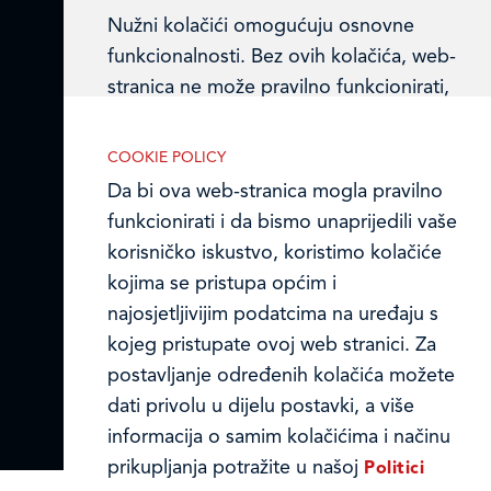
Nužni kolačići omogućuju osnovne
Ledo u inozemstvu
funkcionalnosti. Bez ovih kolačića, web-
stranica ne može pravilno funkcionirati,
Online formular
a isključiti ih možete mijenjanjem
postavki u svome web-pregledniku.
Obavijest o Privatnosti i Kolačići
COOKIE POLICY
Da bi ova web-stranica mogla pravilno
Privacy notice and Cookies
funkcionirati i da bismo unaprijedili vaše
korisničko iskustvo, koristimo kolačiće
© LEDO plus d.o.o. 2026.
Analitički kolačići
kojima se pristupa općim i
Analitički kolačići pomažu nam
najosjetljivijim podatcima na uređaju s
unaprijediti web-stranicu prikupljanjem i
kojeg pristupate ovoj web stranici. Za
analizom podataka o njeziinu korištenju.
postavljanje određenih kolačića možete
dati privolu u dijelu postavki, a više
informacija o samim kolačićima i načinu
prikupljanja potražite u našoj
Politici