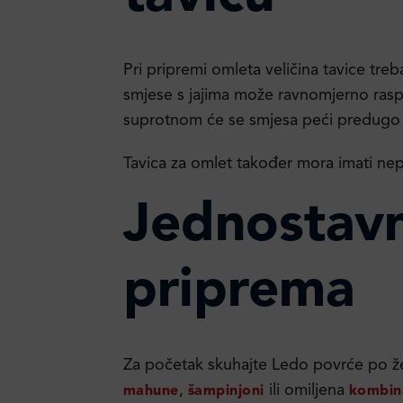
Pri pripremi omleta veličina tavice tre
smjese s jajima može ravnomjerno raspo
suprotnom će se smjesa peći predugo 
Tavica za omlet također mora imati nep
Jednostav
priprema
Za početak skuhajte Ledo povrće po žel
,
ili omiljena
mahune
šampinjoni
kombin