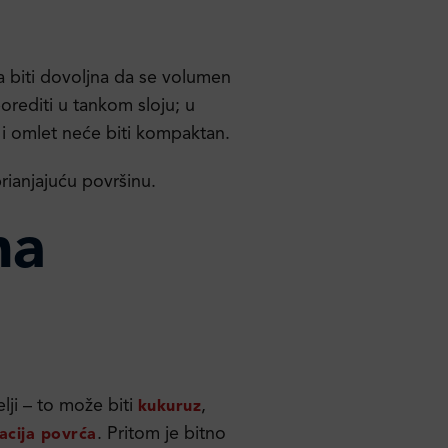
ba biti dovoljna da se volumen
rediti u tankom sloju; u
i omlet neće biti kompaktan.
rianjajuću površinu.
na
ji – to može biti
,
kukuruz
. Pritom je bitno
acija povrća