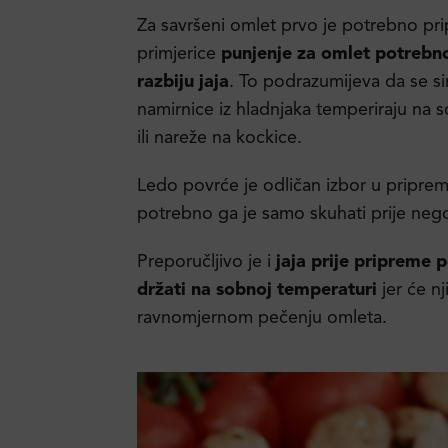
Za savršeni omlet prvo je potrebno prip
primjerice
punjenje za omlet potrebno
razbiju jaja
. To podrazumijeva da se si
namirnice iz hladnjaka temperiraju na s
ili nareže na kockice.
Ledo povrće je odličan izbor u pripremi
potrebno ga je samo skuhati prije nego
Preporučljivo je i
jaja prije pripreme 
držati na sobnoj temperaturi
jer će n
ravnomjernom pečenju omleta.