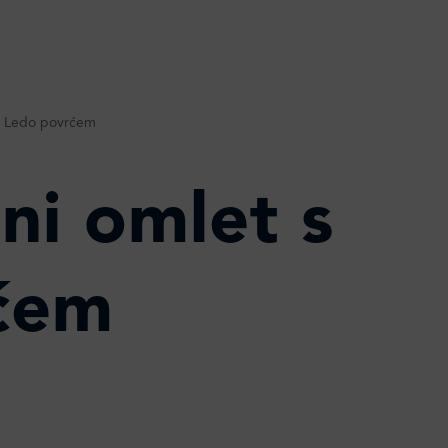
 s Ledo povrćem
ni omlet s
ćem