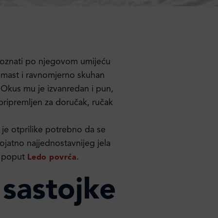
poznati po njegovom umijeću
remast i ravnomjerno skuhan
. Okus mu je izvanredan i pun,
i pripremljen za doručak, ručak
 je otprilike potrebno da se
ojatno najjednostavnijeg jela
ci poput
.
Ledo povrća
 sastojke