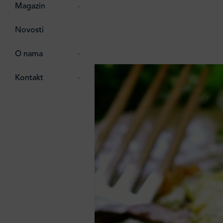
pti
 Lada
 ostalo
Magazin
g
zma
Novosti
ttro
e
O nama
e
e
Kontakt
ten
li