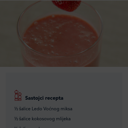
Sastojci recepta
½ šalice Ledo Voćnog miksa
½ šalice kokosovog mlijeka