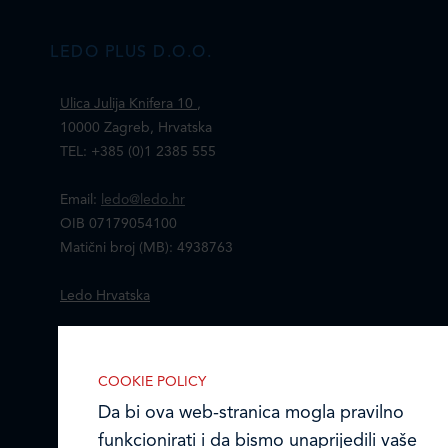
LEDO PLUS D.O.O.
Ulica Julija Knifera 10
,
10000 Zagreb, Hrvatska
TEL: +385 (0)1 2385 555
Email:
ledo@ledo.hr
OIB 07179054100
Matični broj (MB): 4938763
Ledo Hrvatska
Prodajni centri
COOKIE POLICY
Ledo u inozemstvu
Da bi ova web-stranica mogla pravilno
funkcionirati i da bismo unaprijedili vaše
Online formular