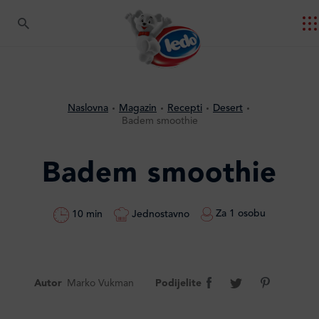
Naslovna
Magazin
Recepti
Desert
Badem smoothie
Badem smoothie
Za 1 osobu
Jednostavno
10 min
Autor
Marko Vukman
Podijelite