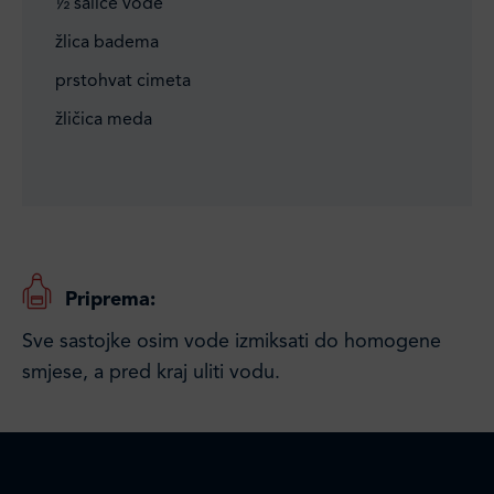
½ šalice vode
žlica badema
prstohvat cimeta
žličica meda
Priprema:
Sve sastojke osim vode izmiksati do homogene
smjese, a pred kraj uliti vodu.