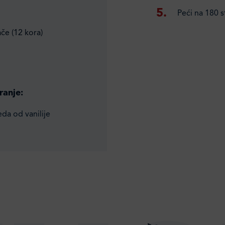
Peći na 180 
ače (12 kora)
ranje:
eda od vanilije