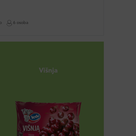
o
6 osoba
Višnja