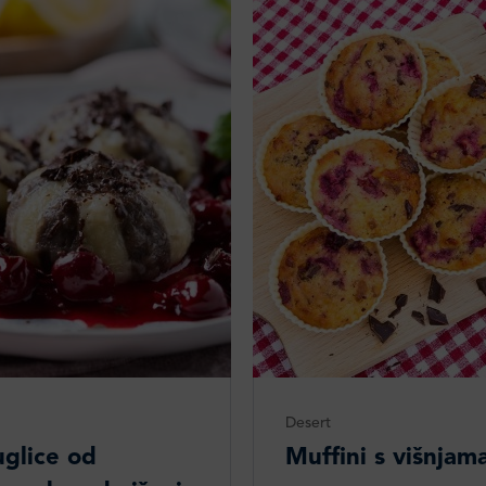
Desert
uglice od
Muffini s višnjam