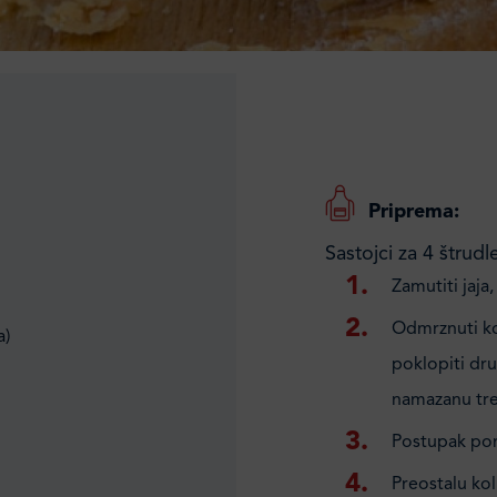
Priprema:
Sastojci za 4 štrudl
Zamutiti jaja,
Odmrznuti kor
a)
poklopiti dr
namazanu treć
Postupak pono
Preostalu kol