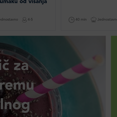
 umaku od višanja
dnostavno
4-5
40 min
Jednostavn
TE
č za
premu
alnog