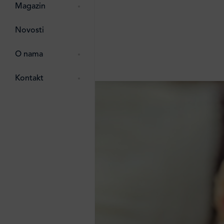
pti
 Lada
 ostalo
Magazin
g
zma
Novosti
ttro
e
O nama
e
e
Kontakt
ten
li