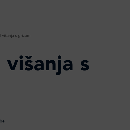
 višanja s grizom
 višanja s
obe