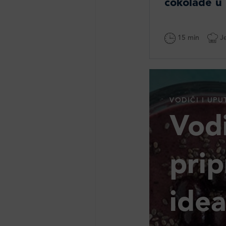
čokolade u
15 min
Je
VODIČI I UPU
Vodi
pri
ide