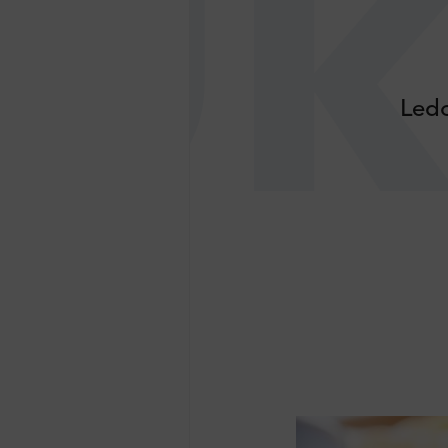
Uk
Ledo