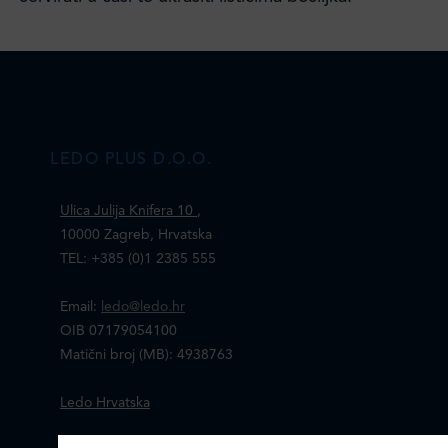
LEDO PLUS D.O.O.
Ulica Julija Knifera 10
,
10000 Zagreb, Hrvatska
TEL: +385 (0)1 2385 555
Email:
ledo@ledo.hr
OIB 07179054100
Matični broj (MB): 4938763
Ledo Hrvatska