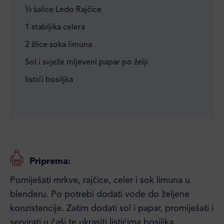
½ šalice Ledo Rajčice
1 stabljika celera
2 žlice soka limuna
Sol i svježe mljeveni papar po želji
listići bosiljka
Priprema:
Pomiješati mrkve, rajčice, celer i sok limuna u
blenderu. Po potrebi dodati vode do željene
konzistencije. Zatim dodati sol i papar, promiješati i
servirati u čaši te ukrasiti listićima bosiljka.