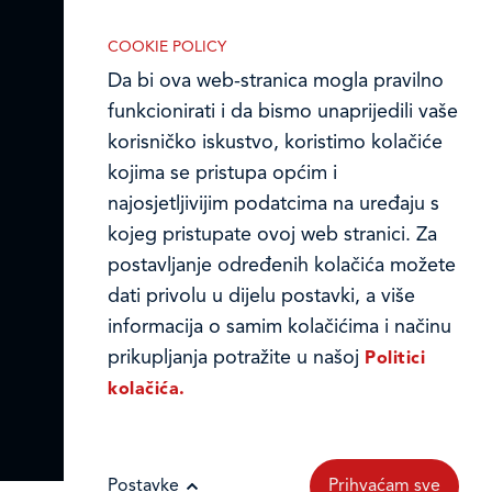
Prodajni centri
COOKIE POLICY
Ledo u inozemstvu
Da bi ova web-stranica mogla pravilno
Online formular
funkcionirati i da bismo unaprijedili vaše
korisničko iskustvo, koristimo kolačiće
Obavijest o Privatnosti i Kolačići
kojima se pristupa općim i
najosjetljivijim podatcima na uređaju s
Privacy notice and Cookies
kojeg pristupate ovoj web stranici. Za
postavljanje određenih kolačića možete
© LEDO plus d.o.o. 2026.
IZABERITE KOLAČIĆE NA STRANICI
dati privolu u dijelu postavki, a više
Omogućite ili onemogućite web-
informacija o samim kolačićima i načinu
stranici upotrebu funkcionalnih i/ili
prikupljanja potražite u našoj
Politici
reklamnih kolačića opisanih u nastavku:
kolačića.
Postavke
Prihvaćam sve