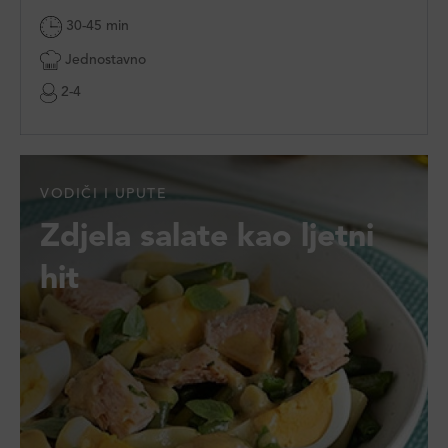
30-45 min
Jednostavno
2-4
VODIČI I UPUTE
Zdjela salate kao ljetni
hit