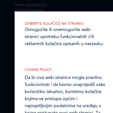
Email:
ledo@ledo.hr
OIB 07179054100
Matični broj (MB): 4938763
IZABERITE KOLAČIĆE NA STRANICI
Ledo Hrvatska
Omogućite ili onemogućite web-
stranici upotrebu funkcionalnih i/ili
Prodajni centri
reklamnih kolačića opisanih u nastavku:
Ledo u inozemstvu
Online formular
COOKIE POLICY
Da bi ova web-stranica mogla pravilno
Obavijest o Privatnosti i Kolačići
Nužni (tehnički) kolačići
funkcionirati i da bismo unaprijedili vaše
Nužni kolačići omogućuju osnovne
Privacy notice and Cookies
korisničko iskustvo, koristimo kolačiće
funkcionalnosti. Bez ovih kolačića, web-
kojima se pristupa općim i
© LEDO plus d.o.o. 2026.
stranica ne može pravilno funkcionirati,
najosjetljivijim podatcima na uređaju s
a isključiti ih možete mijenjanjem