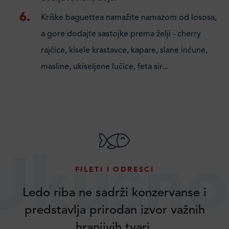
Kriške baguettea namažite namazom od lososa,
a gore dodajte sastojke prema želji - cherry
rajčice, kisele krastavce, kapare, slane inćune,
masline, ukiseljene lučice, feta sir...
Ukusno
FILETI I ODRESCI
Ledo riba ne sadrži konzervanse i
predstavlja prirodan izvor važnih
hranjivih tvari.