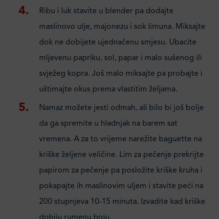
Ribu i luk stavite u blender pa dodajte
maslinovo ulje, majonezu i sok limuna. Miksajte
dok ne dobijete ujednačenu smjesu. Ubacite
mljevenu papriku, sol, papar i malo sušenog ili
svježeg kopra. Još malo miksajte pa probajte i
uštimajte okus prema vlastitim željama.
Namaz možete jesti odmah, ali bilo bi još bolje
da ga spremite u hladnjak na barem sat
vremena. A za to vrijeme narežite baguette na
kriške željene veličine. Lim za pečenje prekrijte
papirom za pečenje pa posložite kriške kruha i
pokapajte ih maslinovim uljem i stavite peći na
200 stupnjeva 10-15 minuta. Izvadite kad kriške
dobiju rumenu boju.