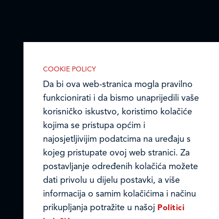
COOKIE POLICY
Da bi ova web-stranica mogla pravilno
funkcionirati i da bismo unaprijedili vaše
korisničko iskustvo, koristimo kolačiće
kojima se pristupa općim i
najosjetljivijim podatcima na uređaju s
kojeg pristupate ovoj web stranici. Za
postavljanje određenih kolačića možete
IZABERITE KOLAČIĆE NA STRANICI
dati privolu u dijelu postavki, a više
Omogućite ili onemogućite web-
informacija o samim kolačićima i načinu
stranici upotrebu funkcionalnih i/ili
prikupljanja potražite u našoj
Politici
reklamnih kolačića opisanih u nastavku: