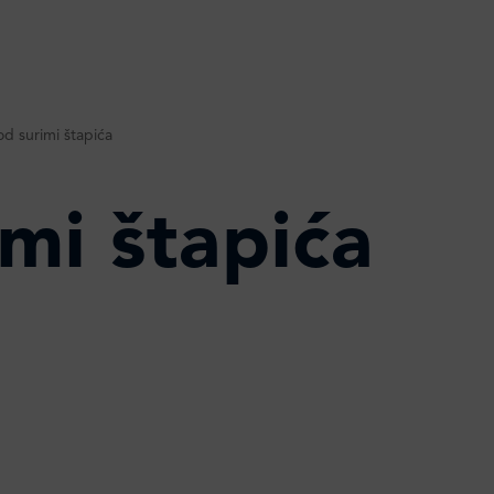
d surimi štapića
mi štapića