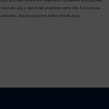
dati još malo krekera ili majoneze i oblikovati 8 popečaka.
na malo ulja u tavi iznad umjerene vatre oko 5 minuta sa
, odnosno, dok ne poprime zlatno smeđu boju.