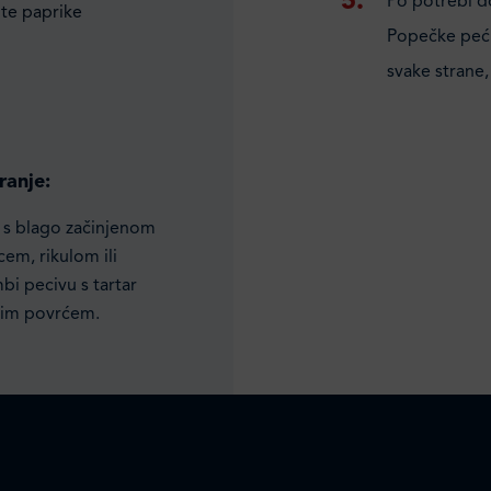
Po potrebi do
ute paprike
Popečke peći 
svake strane
ranje:
na s blago začinjenom
em, rikulom ili
mbi pecivu s tartar
žim povrćem.