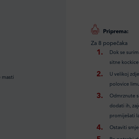
Priprema:
Za 8 popečaka
Dok se surimi
sitne kockice 
U velikoj zdj
e masti
polovice limu
Odmrznute su
dodati ih, z
promiješati 
Ostaviti smje