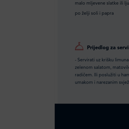
malo mljevene slatke ili lj
po želji soli i papra
Prijedlog za servi
- Servirati uz krišku limu
zelenom salatom, matovilc
radičem. Ili poslužiti u ha
umakom i narezanim svje