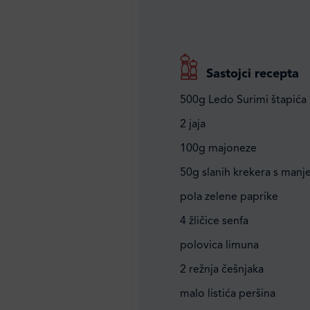
Sastojci recepta
500g Ledo Surimi štapića
2 jaja
100g majoneze
50g slanih krekera s manj
pola zelene paprike
4 žličice senfa
polovica limuna
2 režnja češnjaka
malo listića peršina