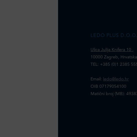
LEDO PLUS D.O.O
Ulica Julija Knifera 10
,
10000 Zagreb, Hrvatsk
TEL: +385 (0)1 2385 55
Email:
ledo@ledo.hr
OIB 07179054100
Matični broj (MB): 493