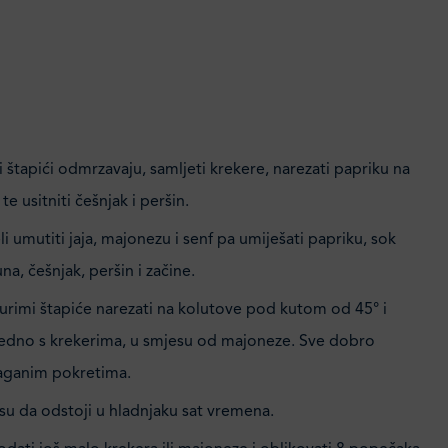
 štapići odmrzavaju, samljeti krekere, narezati papriku na
te usitniti češnjak i peršin.
eli umutiti jaja, majonezu i senf pa umiješati papriku, sok
na, češnjak, peršin i začine.
rimi štapiće narezati na kolutove pod kutom od 45° i
ajedno s krekerima, u smjesu od majoneze. Sve dobro
laganim pokretima.
su da odstoji u hladnjaku sat vremena.