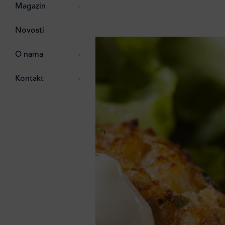
pti
 Lada
 ostalo
Magazin
g
zma
Novosti
ttro
e
O nama
e
e
Kontakt
ten
li