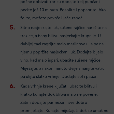
počne dobivati koricu dodajte kelj pupčar i
pecite još 10 minuta. Posolite i popaprite. Ako
želite, možete povrće i jače zapeći.
Sitno nasjeckajte luk, sušene rajčice narežite na
trakice, a baby blitvu nasjeckajte krupnije. U
dubljoj tavi zagrijte malo maslinova ulja pa na
njemu popržite nasjeckani luk. Dodajte bijelo
vino, kad malo ispari, ubacite sušene rajčice.
Miješajte, a nakon minutu-dvije smanjite vatru
pa ulijte slatko vrhnje. Dodajte sol i papar.
Kada vrhnje krene ključati, ubacite blitvu i
kratko kuhajte dok blitva malo ne povene.
Zatim dodajte parmezan i sve dobro
promiješajte. Kuhajte miješajući dok se umak ne