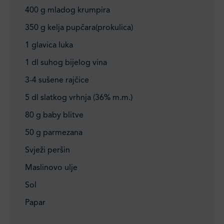
400 g mladog krumpira
350 g kelja pupčara(prokulica)
1 glavica luka
1 dl suhog bijelog vina
3-4 sušene rajčice
5 dl slatkog vrhnja (36% m.m.)
80 g baby blitve
50 g parmezana
Svježi peršin
Maslinovo ulje
Sol
Papar