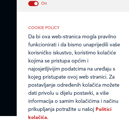
Ledo u inozemstvu
Nužni (tehnički) kolačići
Online formular
Nužni kolačići omogućuju osnovne
COOKIE POLICY
Obavijest o Privatnosti i Kolačići
funkcionalnosti. Bez ovih kolačića, web-
Da bi ova web-stranica mogla pravilno
stranica ne može pravilno funkcionirati,
funkcionirati i da bismo unaprijedili vaše
Privacy notice and Cookies
a isključiti ih možete mijenjanjem
korisničko iskustvo, koristimo kolačiće
postavki u svome web-pregledniku.
© LEDO plus d.o.o. 2026.
kojima se pristupa općim i
najosjetljivijim podatcima na uređaju s
kojeg pristupate ovoj web stranici. Za
postavljanje određenih kolačića možete
Analitički kolačići
dati privolu u dijelu postavki, a više
Analitički kolačići pomažu nam
informacija o samim kolačićima i načinu
unaprijediti web-stranicu prikupljanjem i
prikupljanja potražite u našoj
Politici
analizom podataka o njeziinu korištenju.
kolačića.