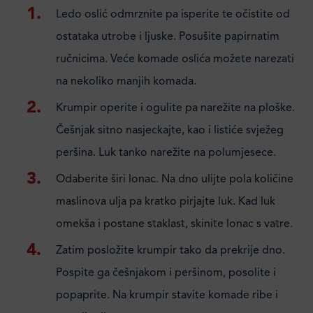
Ledo oslić odmrznite pa isperite te očistite od
ostataka utrobe i ljuske. Posušite papirnatim
ručnicima. Veće komade oslića možete narezati
na nekoliko manjih komada.
Krumpir operite i ogulite pa narežite na ploške.
Češnjak sitno nasjeckajte, kao i listiće svježeg
peršina. Luk tanko narežite na polumjesece.
Odaberite širi lonac. Na dno ulijte pola količine
maslinova ulja pa kratko pirjajte luk. Kad luk
omekša i postane staklast, skinite lonac s vatre.
Zatim posložite krumpir tako da prekrije dno.
Pospite ga češnjakom i peršinom, posolite i
popaprite. Na krumpir stavite komade ribe i