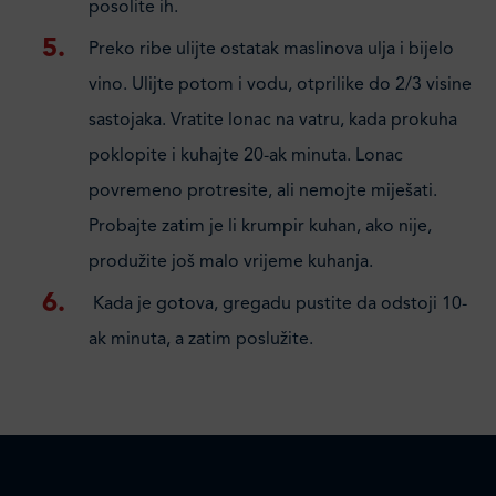
posolite ih.
Preko ribe ulijte ostatak maslinova ulja i bijelo
vino. Ulijte potom i vodu, otprilike do 2/3 visine
sastojaka. Vratite lonac na vatru, kada prokuha
poklopite i kuhajte 20-ak minuta. Lonac
povremeno protresite, ali nemojte miješati.
Probajte zatim je li krumpir kuhan, ako nije,
produžite još malo vrijeme kuhanja.
Kada je gotova, gregadu pustite da odstoji 10-
ak minuta, a zatim poslužite.