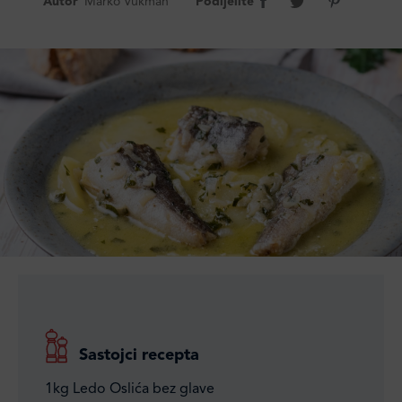
Autor
Marko Vukman
Podijelite
Sastojci recepta
1kg Ledo Oslića bez glave