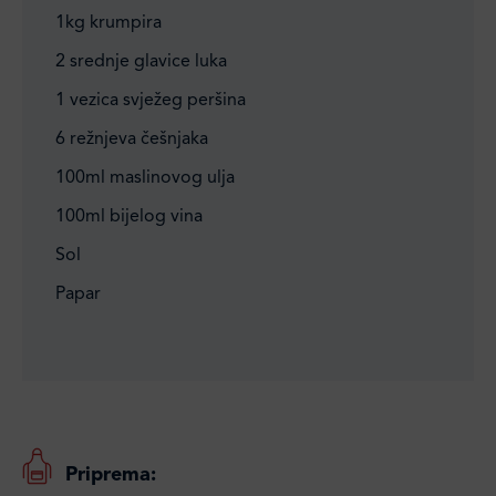
1kg krumpira
2 srednje glavice luka
1 vezica svježeg peršina
6 režnjeva češnjaka
100ml maslinovog ulja
100ml bijelog vina
Sol
Papar
Priprema: