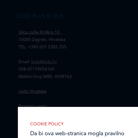
LEDO PLUS D.O.O.
Ulica Julija Knifera 10
,
10000 Zagreb, Hrvatska
TEL: +385 (0)1 2385 555
Email:
ledo@ledo.hr
OIB 07179054100
Matični broj (MB): 4938763
Ledo Hrvatska
Prodajni centri
Ledo u inozemstvu
COOKIE POLICY
Da bi ova web-stranica mogla pravilno
Online formular