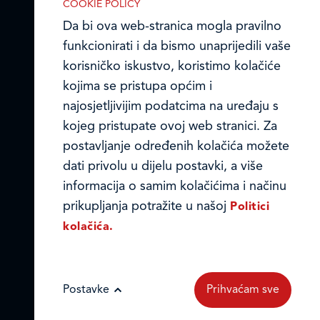
COOKIE POLICY
Da bi ova web-stranica mogla pravilno
funkcionirati i da bismo unaprijedili vaše
korisničko iskustvo, koristimo kolačiće
kojima se pristupa općim i
najosjetljivijim podatcima na uređaju s
kojeg pristupate ovoj web stranici. Za
postavljanje određenih kolačića možete
IZABERITE KOLAČIĆE NA STRANICI
dati privolu u dijelu postavki, a više
Omogućite ili onemogućite web-
informacija o samim kolačićima i načinu
stranici upotrebu funkcionalnih i/ili
prikupljanja potražite u našoj
Politici
reklamnih kolačića opisanih u nastavku:
kolačića.
Postavke
Prihvaćam sve