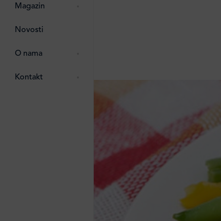
pti
 Lada
 ostalo
Magazin
g
zma
Novosti
ttro
e
O nama
e
e
Kontakt
ten
li