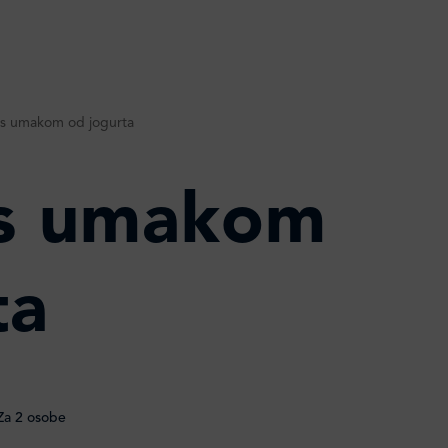
e s umakom od jogurta
e s umakom
ta
a 2 osobe