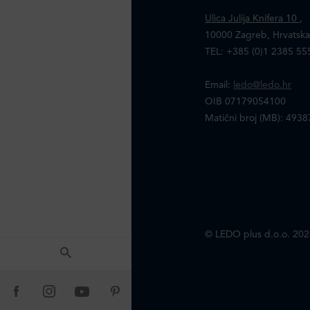
Ulica Julija Knifera 10
,
10000 Zagreb, Hrvatsk
TEL: +385 (0)1 2385 55
Email:
ledo@ledo.hr
OIB 07179054100
Matični broj (MB): 493
© LEDO plus d.o.o. 202