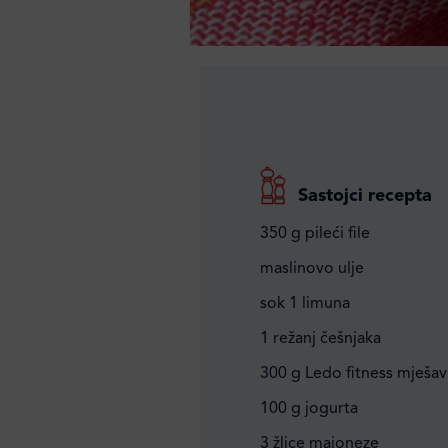
Sastojci recepta
350 g pileći file
maslinovo ulje
sok 1 limuna
1 režanj češnjaka
300 g Ledo fitness mješav
100 g jogurta
3 žlice majoneze