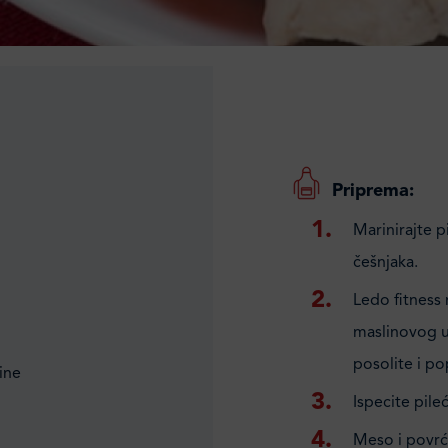
Priprema:
Marinirajte p
češnjaka.
Ledo fitness 
maslinovog ul
posolite i po
ine
Ispecite pileći
Meso i povrće