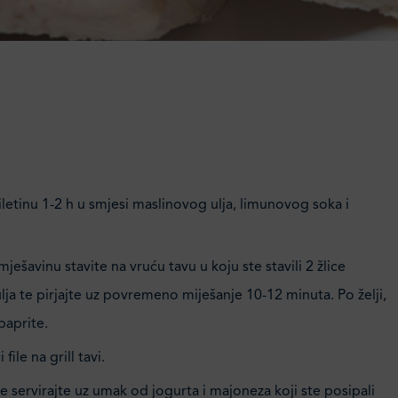
iletinu 1-2 h u smjesi maslinovog ulja, limunovog soka i
mješavinu stavite na vruću tavu u koju ste stavili 2 žlice
ja te pirjajte uz povremeno miješanje 10-12 minuta. Po želji,
paprite.
 file na grill tavi.
 servirajte uz umak od jogurta i majoneza koji ste posipali