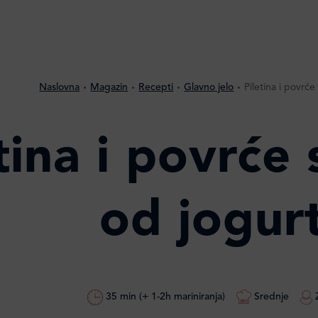
Naslovna
Magazin
Recepti
Glavno jelo
Piletina i povrć
etina i povrć
od jogur
35 min (+ 1-2h mariniranja)
Srednje
Z