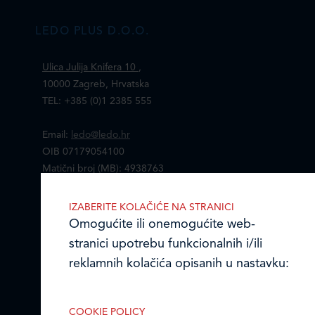
LEDO PLUS D.O.O.
Ulica Julija Knifera 10
,
10000 Zagreb, Hrvatska
TEL: +385 (0)1 2385 555
Email:
ledo@ledo.hr
OIB 07179054100
Matični broj (MB): 4938763
Ledo Hrvatska
IZABERITE KOLAČIĆE NA STRANICI
Omogućite ili onemogućite web-
Prodajni centri
stranici upotrebu funkcionalnih i/ili
reklamnih kolačića opisanih u nastavku:
Ledo u inozemstvu
Online formular
COOKIE POLICY