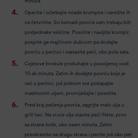
minuta.
Operite i očetkajte mlade krumpire i narežite ih
na četvrtine. Svi komadi povrća vam trebaju biti
podjednake veličine. Posolite i nauljite krumpir,
pospite ga majčinom dušicom pa dodajte
povrću u pećnici i nastavite peći, oko pola sata.
Cvjetove brokule prokuhajte u posoljenoj vodi
10-ak minuta. Zatim ih dodajte povrću koje je
već u pećnici, još jednom sve pokapajte
maslinovim uljem, promiješajte i posolite.
Pred kraj pečenja povrća, zagrijte malo ulja u
grill tavi. Na vruće ulje stavite peći filete, prvo
sa strane kože, oko osam minuta. Zatim
preokrenite na drugu stranu i pecite još oko pet