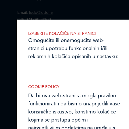
Email:
ledo@ledo.hr
OIB 07179054100
Matični broj (MB): 4938763
IZABERITE KOLAČIĆE NA STRANICI
Omogućite ili onemogućite web-
Ledo Hrvatska
stranici upotrebu funkcionalnih i/ili
Prodajni centri
reklamnih kolačića opisanih u nastavku:
Ledo u inozemstvu
Online formular
COOKIE POLICY
Da bi ova web-stranica mogla pravilno
Obavijest o Privatnosti i Kolačići
Nužni (tehnički) kolačići
funkcionirati i da bismo unaprijedili vaše
Nužni kolačići omogućuju osnovne
Privacy notice and Cookies
korisničko iskustvo, koristimo kolačiće
funkcionalnosti. Bez ovih kolačića, web-
kojima se pristupa općim i
© LEDO plus d.o.o. 2026.
stranica ne može pravilno funkcionirati,
najosjetljivijim podatcima na uređaju s