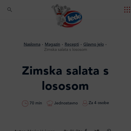
Naslovna
Magazin
Recepti
Glavno jelo
Zimska salata s lososom
Zimska salata s
lososom
Za 4 osobe
Jednostavno
70 min