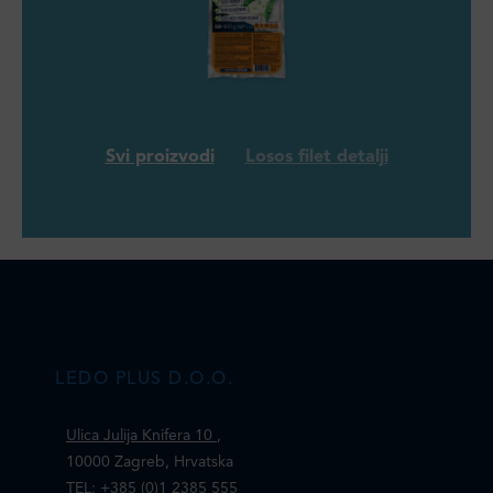
Svi proizvodi
Losos filet detalji
LEDO PLUS D.O.O.
Ulica Julija Knifera 10
,
10000 Zagreb, Hrvatska
TEL: +385 (0)1 2385 555