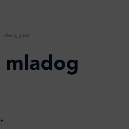
e i mladog graha
i mladog
be