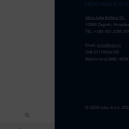
LEDO PLUS D.O.O
Ulica Julija Knifera 10
,
10000 Zagreb, Hrvatsk
TEL: +385 (0)1 2385 55
Email:
ledo@ledo.hr
OIB 07179054100
Matični broj (MB): 493
© LEDO plus d.o.o. 202