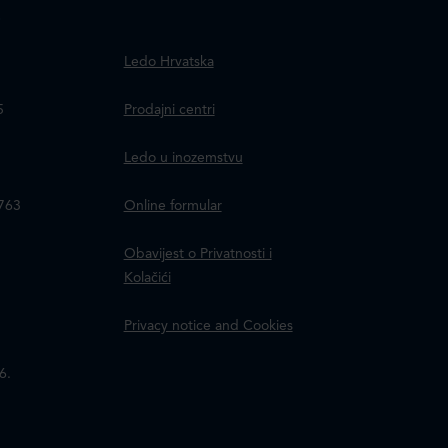
.
Ledo Hrvatska
a
5
Prodajni centri
Ledo u inozemstvu
8763
Online formular
Obavijest o Privatnosti i
Kolačići
Privacy notice and Cookies
6.