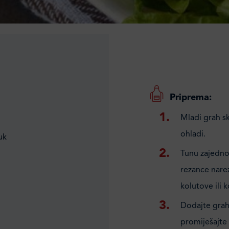
Priprema:
Mladi grah sk
ohladi.
luk
Tunu zajedno 
rezance narez
kolutove ili 
Dodajte grah
promiješajte 