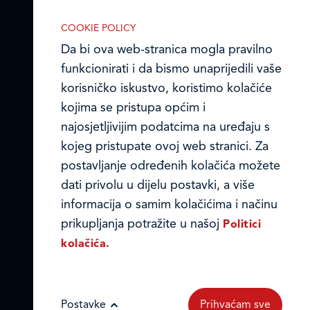
COOKIE POLICY
Da bi ova web-stranica mogla pravilno
funkcionirati i da bismo unaprijedili vaše
korisničko iskustvo, koristimo kolačiće
kojima se pristupa općim i
najosjetljivijim podatcima na uređaju s
kojeg pristupate ovoj web stranici. Za
postavljanje određenih kolačića možete
IZABERITE KOLAČIĆE NA STRANICI
dati privolu u dijelu postavki, a više
Omogućite ili onemogućite web-
informacija o samim kolačićima i načinu
stranici upotrebu funkcionalnih i/ili
prikupljanja potražite u našoj
Politici
reklamnih kolačića opisanih u nastavku:
kolačića.
Postavke
Prihvaćam sve