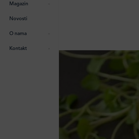
pti
 Lada
 ostalo
Magazin
g
zma
Novosti
ttro
e
O nama
e
e
Kontakt
ten
li