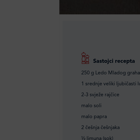
Sastojci recepta
250 g Ledo Mladog graha
1 srednje veliki ljubičasti 
2-3 svježe rajčice
malo soli
malo papra
2 češnja češnjaka
½ limuna (sok)