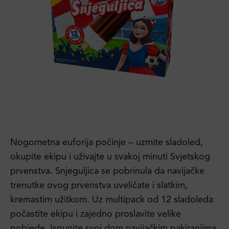
Nogometna euforija počinje ‒ uzmite sladoled,
okupite ekipu i uživajte u svakoj minuti Svjetskog
prvenstva. Snjeguljica se pobrinula da navijačke
trenutke ovog prvenstva uveličate i slatkim,
kremastim užitkom. Uz multipack od 12 sladoleda
počastite ekipu i zajedno proslavite velike
pobjede. Ispunite svoj dom navijačkim pakiranjima