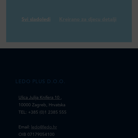
Svi sladoledi
Kreirano za djecu detalji
LEDO PLUS D.O.O.
Ulica Julija Knifera 10
,
10000 Zagreb, Hrvatska
TEL: +385 (0)1 2385 555
Email:
ledo@ledo.hr
OIB 07179054100