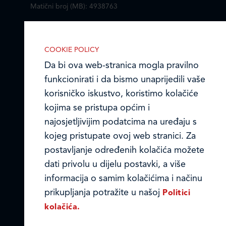
Matični broj (MB): 4938763
Ledo Hrvatska
IZABERITE KOLAČIĆE NA STRANICI
COOKIE POLICY
Prodajni centri
Omogućite ili onemogućite web-
Da bi ova web-stranica mogla pravilno
stranici upotrebu funkcionalnih i/ili
funkcionirati i da bismo unaprijedili vaše
Ledo u inozemstvu
reklamnih kolačića opisanih u nastavku:
korisničko iskustvo, koristimo kolačiće
Online formular
kojima se pristupa općim i
najosjetljivijim podatcima na uređaju s
Obavijest o Privatnosti i Kolačići
kojeg pristupate ovoj web stranici. Za
postavljanje određenih kolačića možete
Privacy notice and Cookies
Nužni (tehnički) kolačići
dati privolu u dijelu postavki, a više
© LEDO plus d.o.o. 2026.
Nužni kolačići omogućuju osnovne
informacija o samim kolačićima i načinu
funkcionalnosti. Bez ovih kolačića, web-
prikupljanja potražite u našoj
Politici
stranica ne može pravilno funkcionirati,
kolačića.
a isključiti ih možete mijenjanjem