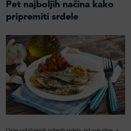
Pet najboljih načina kako
pripremiti srdele
Osim uobičajenih prženih srdela, od ove sitne, a