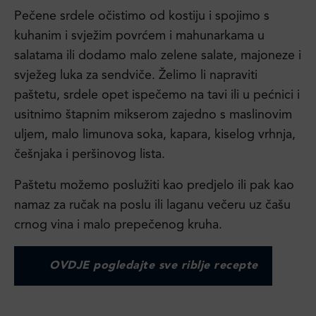
Pečene srdele očistimo od kostiju i spojimo s
kuhanim i svježim povrćem i mahunarkama u
salatama ili dodamo malo zelene salate, majoneze i
svježeg luka za sendviče. Želimo li napraviti
paštetu, srdele opet ispečemo na tavi ili u pećnici i
usitnimo štapnim mikserom zajedno s maslinovim
uljem, malo limunova soka, kapara, kiselog vrhnja,
češnjaka i peršinovog lista.
Paštetu možemo poslužiti kao predjelo ili pak kao
namaz za ručak na poslu ili laganu večeru uz čašu
crnog vina i malo prepečenog kruha.
OVDJE pogledajte sve riblje recepte