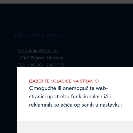
LEDO PLUS D.O.O.
Ulica Julija Knifera 10
,
10000 Zagreb, Hrvatska
TEL: +385 (0)1 2385 555
Email:
ledo@ledo.hr
IZABERITE KOLAČIĆE NA STRANICI
OIB 07179054100
Omogućite ili onemogućite web-
Matični broj (MB): 4938763
stranici upotrebu funkcionalnih i/ili
reklamnih kolačića opisanih u nastavku:
Ledo Hrvatska
Prodajni centri