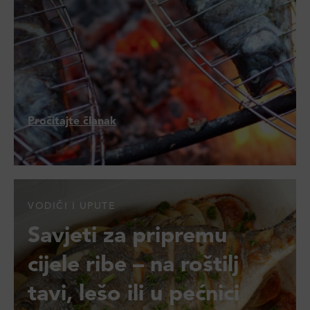
Pročitajte članak
VODIČI I UPUTE
Savjeti za pripremu
cijele ribe – na roštilj
tavi, lešo ili u pećnici