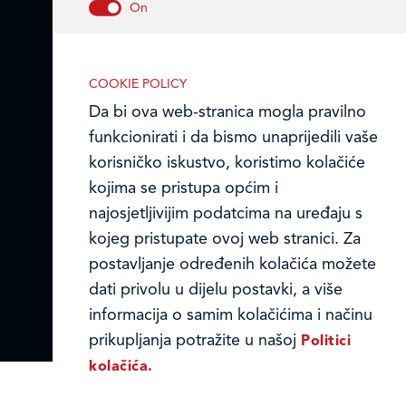
Ledo u inozemstvu
Nužni (tehnički) kolačići
Online formular
Nužni kolačići omogućuju osnovne
COOKIE POLICY
Obavijest o Privatnosti i Kolačići
funkcionalnosti. Bez ovih kolačića, web-
Da bi ova web-stranica mogla pravilno
stranica ne može pravilno funkcionirati,
funkcionirati i da bismo unaprijedili vaše
Privacy notice and Cookies
a isključiti ih možete mijenjanjem
korisničko iskustvo, koristimo kolačiće
postavki u svome web-pregledniku.
© LEDO plus d.o.o. 2026.
kojima se pristupa općim i
najosjetljivijim podatcima na uređaju s
kojeg pristupate ovoj web stranici. Za
postavljanje određenih kolačića možete
Analitički kolačići
dati privolu u dijelu postavki, a više
Analitički kolačići pomažu nam
informacija o samim kolačićima i načinu
unaprijediti web-stranicu prikupljanjem i
prikupljanja potražite u našoj
Politici
analizom podataka o njeziinu korištenju.
kolačića.