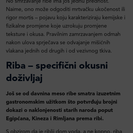
No smrzavanje ribe ima još jednu prednost.
Naime, ono može odgoditi mrtvačku ukočenost ili
rigor mortis – pojavu koju karakteriziraju kemijske i
fizikalne promjene koje uzrokuju promjene
teksture i okusa. Pravilnim zamrzavanjem odmah
nakon ulova sprječava se odvajanje mišićnih
vlakana jednih od drugih i od vezivnog tkiva.
Riba – specifični okusni
doživljaj
Još se od davnina meso ribe smatra izuzetnim
gastronomskim užitkom što potvrđuju brojni
dokazi o naklonjenosti starih naroda poput
Egipćana, Kineza i Rimljana prema ribi.
S obzirom da je riblji dom voda, a ne kopno, riba