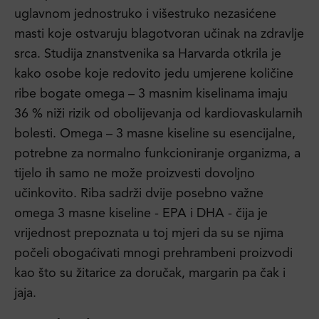
uglavnom jednostruko i višestruko nezasićene
masti koje ostvaruju blagotvoran učinak na zdravlje
srca. Studija znanstvenika sa Harvarda otkrila je
kako osobe koje redovito jedu umjerene količine
ribe bogate omega – 3 masnim kiselinama imaju
36 % niži rizik od obolijevanja od kardiovaskularnih
bolesti. Omega – 3 masne kiseline su esencijalne,
potrebne za normalno funkcioniranje organizma, a
tijelo ih samo ne može proizvesti dovoljno
učinkovito. Riba sadrži dvije posebno važne
omega 3 masne kiseline - EPA i DHA - čija je
vrijednost prepoznata u toj mjeri da su se njima
počeli obogaćivati mnogi prehrambeni proizvodi
kao što su žitarice za doručak, margarin pa čak i
jaja.