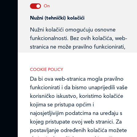
Ledo Hrvatska
Nužni (tehnički) kolačići
Prodajni centri
Nužni kolačići omogućuju osnovne
funkcionalnosti. Bez ovih kolačića, web-
Ledo u inozemstvu
stranica ne može pravilno funkcionirati,
Online formular
a isključiti ih možete mijenjanjem
postavki u svome web-pregledniku.
Obavijest o Privatnosti i Kolačići
COOKIE POLICY
Da bi ova web-stranica mogla pravilno
Privacy notice and Cookies
funkcionirati i da bismo unaprijedili vaše
korisničko iskustvo, koristimo kolačiće
© LEDO plus d.o.o. 2026.
Analitički kolačići
kojima se pristupa općim i
Analitički kolačići pomažu nam
najosjetljivijim podatcima na uređaju s
unaprijediti web-stranicu prikupljanjem i
kojeg pristupate ovoj web stranici. Za
analizom podataka o njeziinu korištenju.
postavljanje određenih kolačića možete