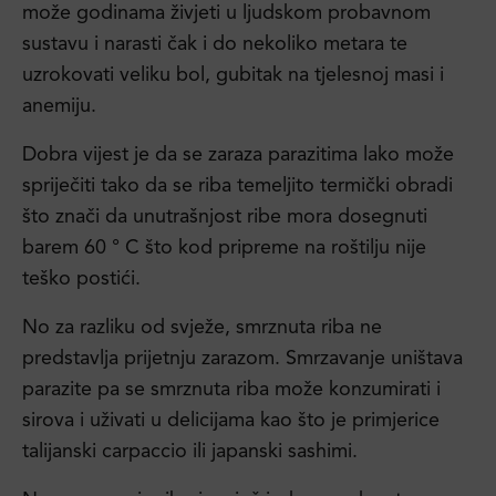
može godinama živjeti u ljudskom probavnom
sustavu i narasti čak i do nekoliko metara te
uzrokovati veliku bol, gubitak na tjelesnoj masi i
anemiju.
Dobra vijest je da se zaraza parazitima lako može
spriječiti tako da se riba temeljito termički obradi
što znači da unutrašnjost ribe mora dosegnuti
barem 60 ° C što kod pripreme na roštilju nije
teško postići.
No za razliku od svježe, smrznuta riba ne
predstavlja prijetnju zarazom. Smrzavanje uništava
parazite pa se smrznuta riba može konzumirati i
sirova i uživati u delicijama kao što je primjerice
talijanski carpaccio ili japanski sashimi.