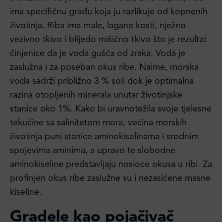
ima specifičnu građu koja ju razlikuje od kopnenih
životinja. Riba ima male, lagane kosti, nježno
vezivno tkivo i blijedo mišićno tkivo što je rezultat
činjenice da je voda gušća od zraka. Voda je
zaslužna i za poseban okus ribe. Naime, morska
voda sadrži približno 3 % soli dok je optimalna
razina otopljenih minerala unutar životinjske
stanice oko 1%. Kako bi uravnotežila svoje tjelesne
tekućine sa salinitetom mora, većina morskih
životinja puni stanice aminokiselinama i srodnim
spojevima aminima, a upravo te slobodne
aminokiseline predstavljaju nosioce okusa u ribi. Za
profinjen okus ribe zaslužne su i nezasićene masne
kiseline.
Gradele kao pojačivač