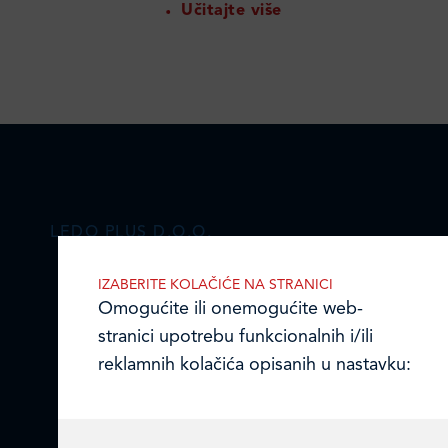
Učitajte više
LEDO PLUS D.O.O.
Ulica Julija Knifera 10
,
IZABERITE KOLAČIĆE NA STRANICI
Omogućite ili onemogućite web-
10000 Zagreb, Hrvatska
TEL: +385 (0)1 2385 555
stranici upotrebu funkcionalnih i/ili
reklamnih kolačića opisanih u nastavku:
Email:
ledo@ledo.hr
OIB 07179054100
Matični broj (MB): 4938763