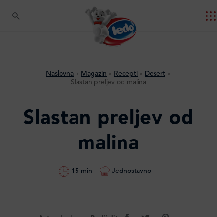
Naslovna
Magazin
Recepti
Desert
Slastan preljev od malina
Slastan preljev od
malina
Jednostavno
15 min