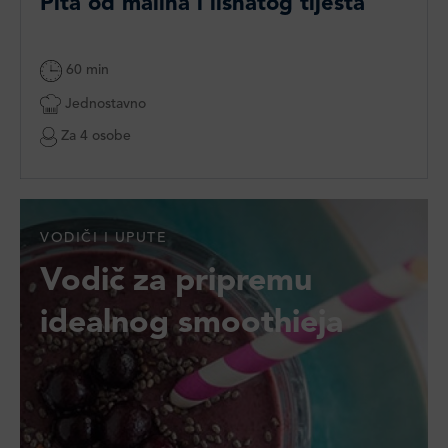
Pita od malina i lisnatog tijesta
60 min
Jednostavno
Za 4 osobe
VODIČI I UPUTE
Vodič za pripremu
idealnog smoothieja