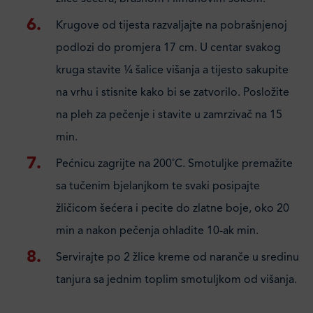
Krugove od tijesta razvaljajte na pobrašnjenoj
podlozi do promjera 17 cm. U centar svakog
kruga stavite ¼ šalice višanja a tijesto sakupite
na vrhu i stisnite kako bi se zatvorilo. Posložite
na pleh za pečenje i stavite u zamrzivač na 15
min.
Pećnicu zagrijte na 200˚C. Smotuljke premažite
sa tučenim bjelanjkom te svaki posipajte
žličicom šećera i pecite do zlatne boje, oko 20
min a nakon pečenja ohladite 10-ak min.
Servirajte po 2 žlice kreme od naranče u sredinu
tanjura sa jednim toplim smotuljkom od višanja.