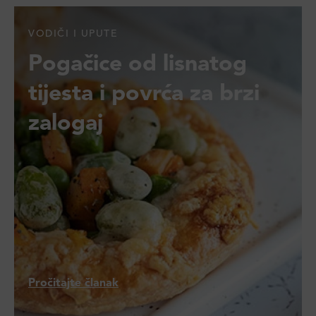
VODIČI I UPUTE
Pogačice od lisnatog
tijesta i povrća za brzi
zalogaj
Pročitajte članak