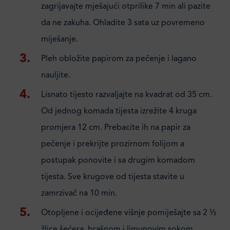
zagrijavajte mješajući otprilike 7 min ali pazite
da ne zakuha. Ohladite 3 sata uz povremeno
miješanje.
Pleh obložite papirom za pečenje i lagano
nauljite.
Lisnato tijesto razvaljajte na kvadrat od 35 cm.
Od jednog komada tijesta izrežite 4 kruga
promjera 12 cm. Prebacite ih na papir za
pečenje i prekrijte prozirnom folijom a
postupak ponovite i sa drugim komadom
tijesta. Sve krugove od tijesta stavite u
zamrzivač na 10 min.
Otopljene i ocijeđene višnje pomiješajte sa 2 ½
žlice šećera, brašnom i limunovim sokom.