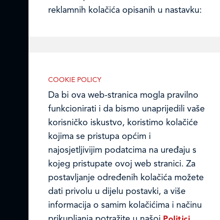
reklamnih kolačića opisanih u nastavku:
Prodajni centri
Ledo u inozemstvu
Online formular
Nužni (tehnički) kolačići
COOKIE POLICY
Obavijest o Privatnosti i Kolačići
Da bi ova web-stranica mogla pravilno
Nužni kolačići omogućuju osnovne
funkcionirati i da bismo unaprijedili vaše
funkcionalnosti. Bez ovih kolačića, web-
Privacy notice and Cookies
korisničko iskustvo, koristimo kolačiće
stranica ne može pravilno funkcionirati,
kojima se pristupa općim i
© LEDO plus d.o.o. 2026.
a isključiti ih možete mijenjanjem
najosjetljivijim podatcima na uređaju s
postavki u svome web-pregledniku.
kojeg pristupate ovoj web stranici. Za
postavljanje određenih kolačića možete
dati privolu u dijelu postavki, a više
informacija o samim kolačićima i načinu
Analitički kolačići
prikupljanja potražite u našoj
Politici