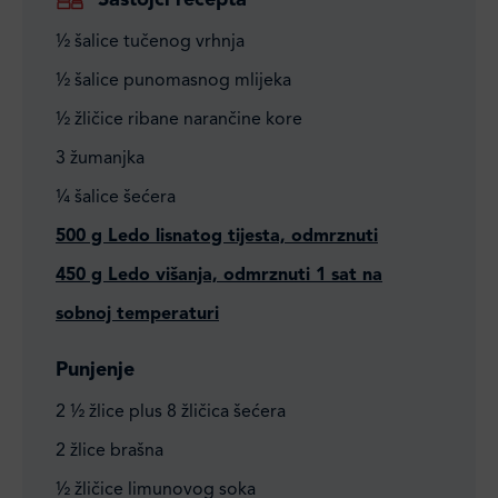
Sastojci recepta
½ šalice tučenog vrhnja
½ šalice punomasnog mlijeka
½ žličice ribane narančine kore
3 žumanjka
¼ šalice šećera
500 g Ledo lisnatog tijesta, odmrznuti
450 g Ledo višanja, odmrznuti 1 sat na
sobnoj temperaturi
Punjenje
2 ½ žlice plus 8 žličica šećera
2 žlice brašna
½ žličice limunovog soka