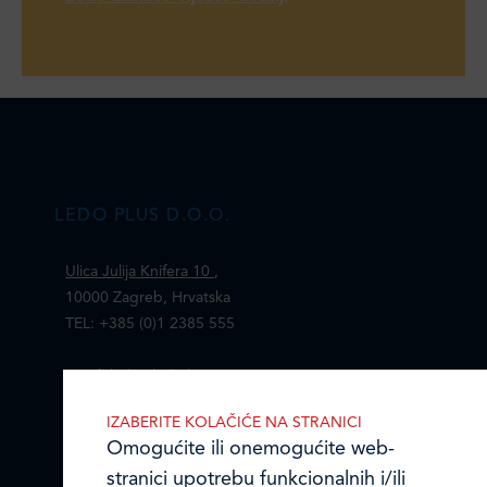
LEDO PLUS D.O.O.
Ulica Julija Knifera 10
,
10000 Zagreb, Hrvatska
TEL: +385 (0)1 2385 555
Email:
ledo@ledo.hr
OIB 07179054100
IZABERITE KOLAČIĆE NA STRANICI
Matični broj (MB): 4938763
Omogućite ili onemogućite web-
stranici upotrebu funkcionalnih i/ili
Ledo Hrvatska