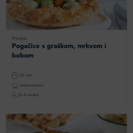
Predjelo
Pogačice s graškom, mrkvom i
bobom
25 min
Jednostavno
Za 4 osobe