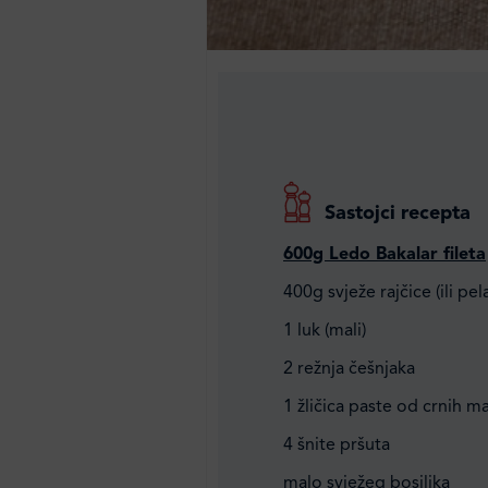
Sastojci recepta
600g Ledo Bakalar fileta
400g svježe rajčice (ili pel
1 luk (mali)
2 režnja češnjaka
1 žličica paste od crnih m
4 šnite pršuta
malo svježeg bosiljka