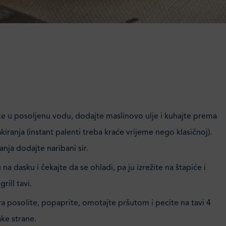
te u posoljenu vodu, dodajte maslinovo ulje i kuhajte prema
iranja (instant palenti treba kraće vrijeme nego klasičnoj).
anja dodajte naribani sir.
u na dasku i čekajte da se ohladi, pa ju izrežite na štapiće i
rill tavi.
ra posolite, popaprite, omotajte pršutom i pecite na tavi 4
ke strane.