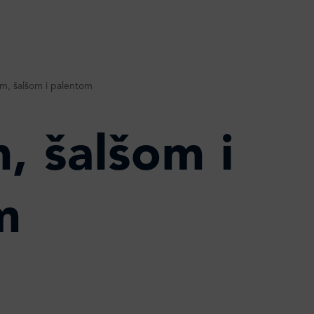
om, šalšom i palentom
, šalšom i
m