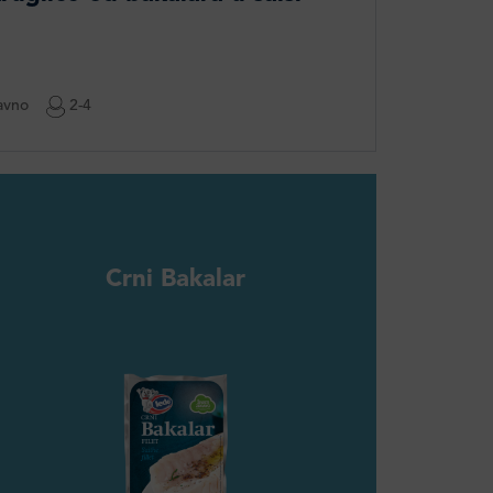
avno
2-4
Crni Bakalar