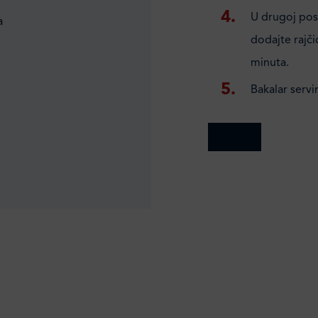
U drugoj posu
a
dodajte rajči
minuta.
Bakalar servi