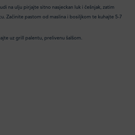
di na ulju pirjajte sitno nasjeckan luk i češnjak, zatim
cu. Začinite pastom od maslina i bosiljkom te kuhajte 5-7
rajte uz grill palentu, prelivenu šalšom.