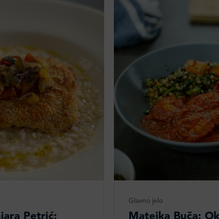
Glavno jelo
iara Petrić:
Matejka Buča: Okr