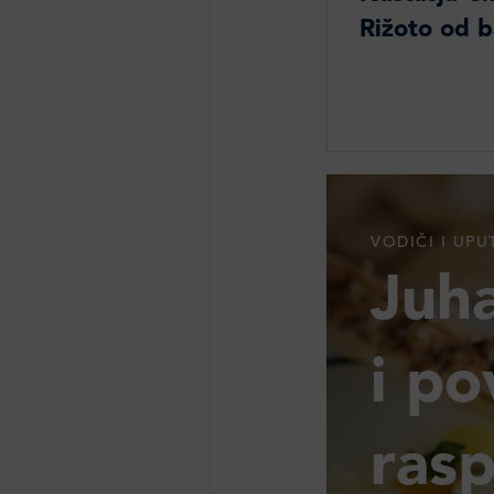
Rižoto od b
VODIČI I UPU
Juh
i po
ras