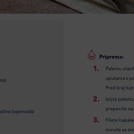
Priprema:
Palentu stavi
uputama s pak
ata)
Pred kraj kuh
Izlijte palent
prepecite na g
aslina (tapenada)
Filete bakala
minute sa sva