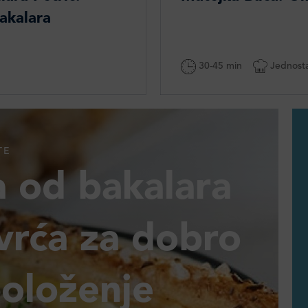
akalara
30-45 min
Jednost
TE
a od bakalara
vrća za dobro
položenje