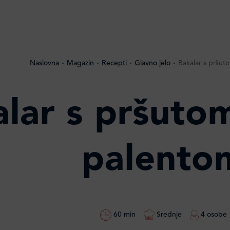
Naslovna
Magazin
Recepti
Glavno jelo
Bakalar s pršut
lar s pršutom
palento
60 min
Srednje
4 osobe