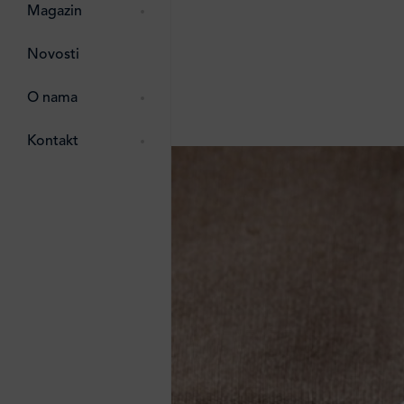
pti
 Lada
 ostalo
Magazin
g
zma
Novosti
ttro
e
O nama
e
e
Kontakt
ten
li