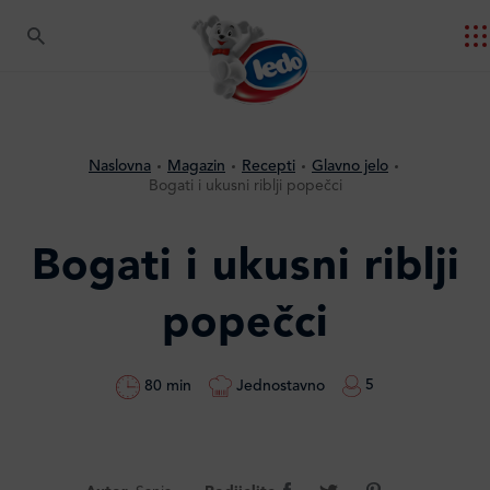
Naslovna
Magazin
Recepti
Glavno jelo
Bogati i ukusni riblji popečci
Bogati i ukusni riblji
popečci
5
Jednostavno
80 min