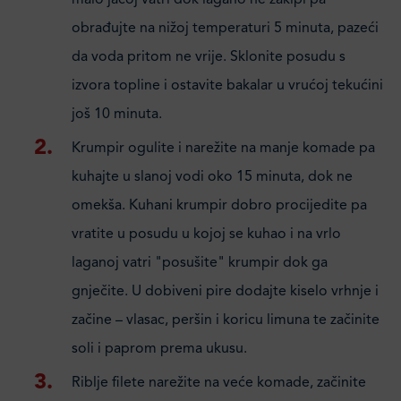
malo jačoj vatri dok lagano ne zakipi pa
obrađujte na nižoj temperaturi 5 minuta, pazeći
da voda pritom ne vrije. Sklonite posudu s
izvora topline i ostavite bakalar u vrućoj tekućini
još 10 minuta.
Krumpir ogulite i narežite na manje komade pa
kuhajte u slanoj vodi oko 15 minuta, dok ne
omekša. Kuhani krumpir dobro procijedite pa
vratite u posudu u kojoj se kuhao i na vrlo
laganoj vatri "posušite" krumpir dok ga
gnječite. U dobiveni pire dodajte kiselo vrhnje i
začine – vlasac, peršin i koricu limuna te začinite
soli i paprom prema ukusu.
Riblje filete narežite na veće komade, začinite