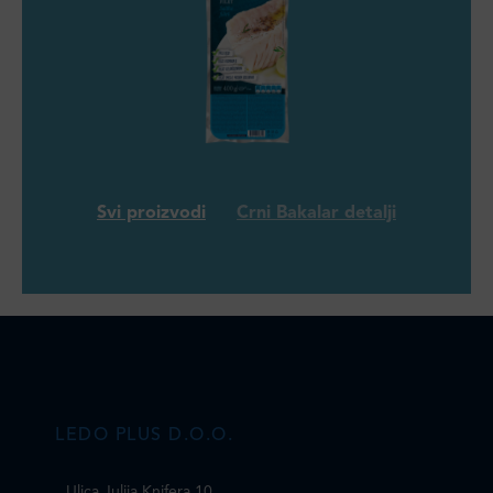
Svi proizvodi
Crni Bakalar detalji
LEDO PLUS D.O.O.
Ulica Julija Knifera 10
,