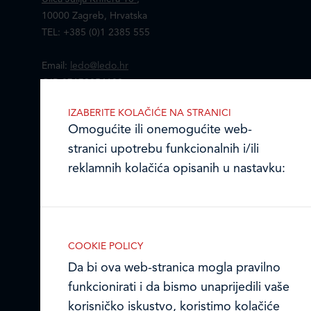
10000 Zagreb, Hrvatska
TEL: +385 (0)1 2385 555
Email:
ledo@ledo.hr
OIB 07179054100
Matični broj (MB): 4938763
IZABERITE KOLAČIĆE NA STRANICI
Omogućite ili onemogućite web-
Ledo Hrvatska
stranici upotrebu funkcionalnih i/ili
Prodajni centri
reklamnih kolačića opisanih u nastavku:
Ledo u inozemstvu
Online formular
COOKIE POLICY
Obavijest o Privatnosti i Kolačići
Da bi ova web-stranica mogla pravilno
Nužni (tehnički) kolačići
funkcionirati i da bismo unaprijedili vaše
Nužni kolačići omogućuju osnovne
Privacy notice and Cookies
korisničko iskustvo, koristimo kolačiće