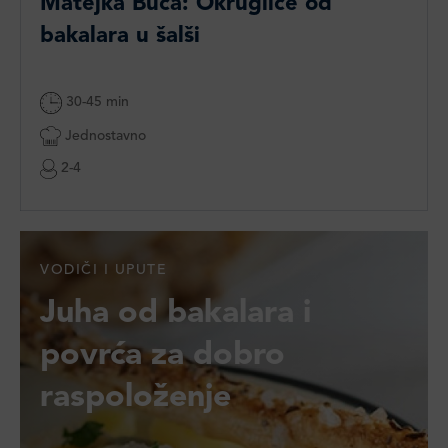
Matejka Buča: Okruglice od
bakalara u šalši
30-45 min
Jednostavno
2-4
VODIČI I UPUTE
Juha od bakalara i
povrća za dobro
raspoloženje