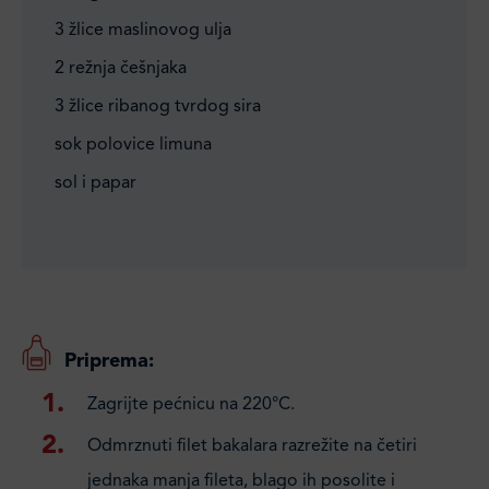
3 žlice maslinovog ulja
2 režnja češnjaka
3 žlice ribanog tvrdog sira
sok polovice limuna
sol i papar
Priprema:
Zagrijte pećnicu na 220°C.
Odmrznuti filet bakalara razrežite na četiri
jednaka manja fileta, blago ih posolite i