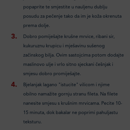
popaprite te smjestite u nauljenu dublju
posudu za pečenje tako da im je koža okrenuta
prema dolje.
Dobro pomiješajte krušne mrvice, ribani sir,
kukuruznu krupicu i mješavinu sušenog
začinskog bilja. Ovim sastojcima potom dodajte
maslinovo ulje i vrlo sitno sjeckani češnjak i
smjesu dobro promiješajte.
Bjelanjak lagano "istucite" vilicom i njime
obilno namažite gornju stranu fileta. Na filete
nanesite smjesu s krušnim mrvicama. Pecite 10-
15 minuta, dok bakalar ne poprimi pahuljastu
teksturu.