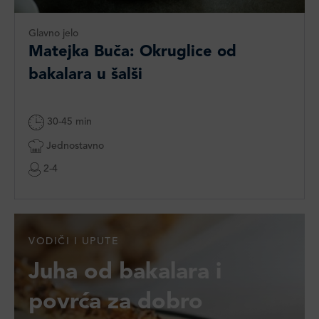
Glavno jelo
Matejka Buča: Okruglice od
bakalara u šalši
30-45 min
Jednostavno
2-4
VODIČI I UPUTE
Juha od bakalara i
povrća za dobro