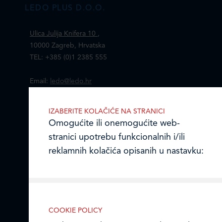
LEDO PLUS D.O.O.
Ulica Julija Knifera 10
,
10000 Zagreb, Hrvatska
TEL: +385 (0)1 2385 555
Email:
ledo@ledo.hr
OIB 07179054100
Matični broj (MB): 4938763
IZABERITE KOLAČIĆE NA STRANICI
Omogućite ili onemogućite web-
Ledo Hrvatska
stranici upotrebu funkcionalnih i/ili
reklamnih kolačića opisanih u nastavku:
Prodajni centri
Ledo u inozemstvu
Online formular
COOKIE POLICY
Nužni (tehnički) kolačići