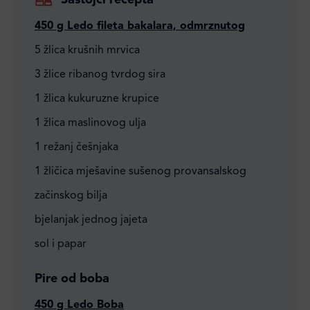
Sastojci recepta
450 g Ledo fileta bakalara, odmrznutog
5 žlica krušnih mrvica
3 žlice ribanog tvrdog sira
1 žlica kukuruzne krupice
1 žlica maslinovog ulja
1 režanj češnjaka
1 žličica mješavine sušenog provansalskog
začinskog bilja
bjelanjak jednog jajeta
sol i papar
Pire od boba
450 g Ledo Boba