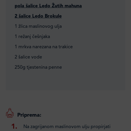
pola šalice Ledo Žutih mahuna
2 šalice Ledo Brokule
1 žlica maslinovog ulja
1 režanj češnjaka
1 mrkva narezana na trakice
2 šalice vode
250g tjestenina penne
Priprema:
Na zagrijanom maslinovom ulju propirjati