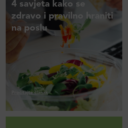
4 savjeta kako se
zdravo i pravilno hraniti
na poslu
Pročitajte članak