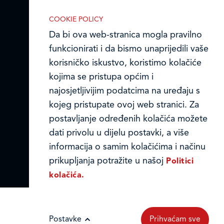
reklamnih kolačića opisanih u nastavku:
Online formular
COOKIE POLICY
Da bi ova web-stranica mogla pravilno
Obavijest o Privatnosti i Kolačići
funkcionirati i da bismo unaprijedili vaše
korisničko iskustvo, koristimo kolačiće
Privacy notice and Cookies
kojima se pristupa općim i
Nužni (tehnički) kolačići
© LEDO plus d.o.o. 2026.
najosjetljivijim podatcima na uređaju s
Nužni kolačići omogućuju osnovne
kojeg pristupate ovoj web stranici. Za
funkcionalnosti. Bez ovih kolačića, web-
postavljanje određenih kolačića možete
stranica ne može pravilno funkcionirati,
dati privolu u dijelu postavki, a više
a isključiti ih možete mijenjanjem
informacija o samim kolačićima i načinu
postavki u svome web-pregledniku.
prikupljanja potražite u našoj
Politici
kolačića.
Analitički kolačići
Postavke
Prihvaćam sve