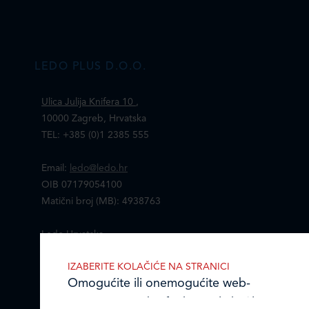
LEDO PLUS D.O.O.
Ulica Julija Knifera 10
,
10000 Zagreb, Hrvatska
TEL: +385 (0)1 2385 555
Email:
ledo@ledo.hr
OIB 07179054100
Matični broj (MB): 4938763
Ledo Hrvatska
IZABERITE KOLAČIĆE NA STRANICI
Prodajni centri
Omogućite ili onemogućite web-
Ledo u inozemstvu
stranici upotrebu funkcionalnih i/ili