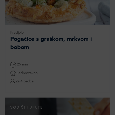
Predjelo
Pogačice s graškom, mrkvom i
bobom
25 min
Jednostavno
Za 4 osobe
VODIČI I UPUTE