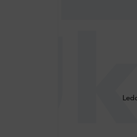
Uk
Ledo