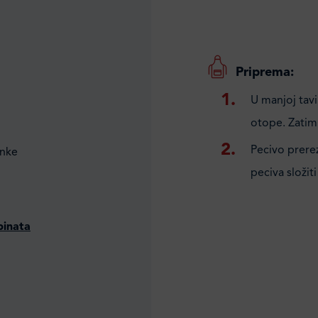
Priprema:
U manjoj tavi
otope. Zatim 
Pecivo prerez
unke
peciva složiti
pinata