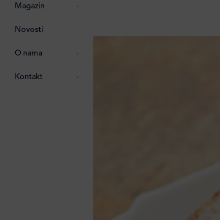
pti
 Lada
 ostalo
Magazin
g
zma
Novosti
ttro
e
O nama
e
e
Kontakt
ten
li