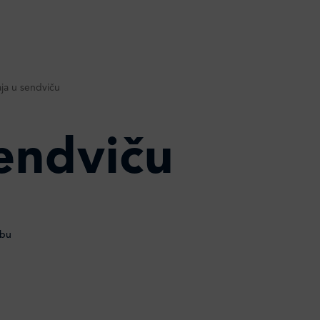
aja u sendviču
sendviču
obu