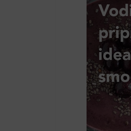
Vodi
pri
ide
smo