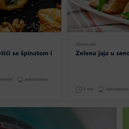
Glavno jelo
tići sa špinatom i
Zelena jaja u sen
zavanje
Jednostavno
5 min
Jednostavno
TE