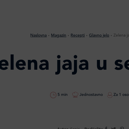
Naslovna
Magazin
Recepti
Glavno jelo
Zelena j
elena jaja u 
5 min
Jednostavno
Za 1 os