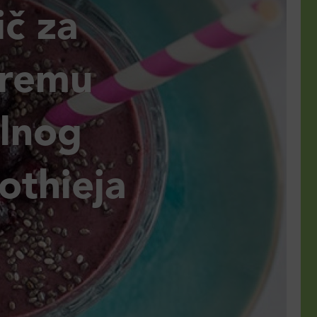
č za
premu
alnog
othieja