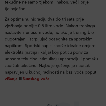
tekućine ne samo tijekom i nakon, već i prije
tjelovježbe.
Za optimalnu hidraciju dva do tri sata prije
vježbanja popijte 0,5 litre vode. Nakon treninga
nastavite s unosom vode, no ako je trening bio
dugotrajan i iscrpljujuć posegnite za sportskim
napitkom. Sportski napici sadrže idealne omjere
elektrolita (natrija i kalija) koji potiču poriv za
unosom tekućine, stimuliraju apsorpciju i pomažu
zadržati tekućinu. Najbolje rješenje je napitak
napravljen u kućnoj radinosti na bazi voća poput
ili
.
višanja
šumskog voća