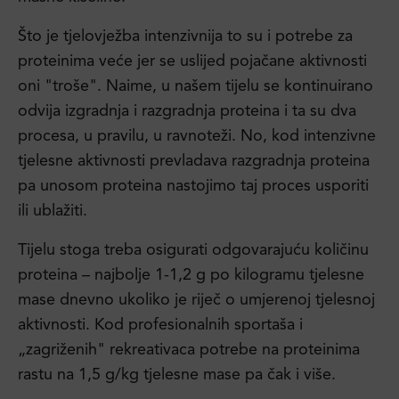
Što je tjelovježba intenzivnija to su i potrebe za
proteinima veće jer se uslijed pojačane aktivnosti
oni "troše". Naime, u našem tijelu se kontinuirano
odvija izgradnja i razgradnja proteina i ta su dva
procesa, u pravilu, u ravnoteži. No, kod intenzivne
tjelesne aktivnosti prevladava razgradnja proteina
pa unosom proteina nastojimo taj proces usporiti
ili ublažiti.
Tijelu stoga treba osigurati odgovarajuću količinu
proteina – najbolje 1-1,2 g po kilogramu tjelesne
mase dnevno ukoliko je riječ o umjerenoj tjelesnoj
aktivnosti. Kod profesionalnih sportaša i
„zagriženih" rekreativaca potrebe na proteinima
rastu na 1,5 g/kg tjelesne mase pa čak i više.