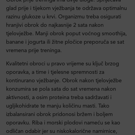
glad prije i tijekom vježbanja te održava optimalnu
razinu glukoze u krvi. Organizmu treba osigurati
hranjivi obrok do najkasnije 2 sata nakon
tjelovježbe. Manji obrok poput voćnog smoothija,
banane i jogurta ili žitne pločice preporuča se sat
vremena prije treninga.
Kvalitetni obroci u pravo vrijeme su ključ brzog
oporavka, a time i tjelesne spremnosti za
kontinurano vježbanje. Obrok nakon tjelovježbe
konzumira se pola sata do sat vremena nakon
aktivnosti, a osim proteina treba sadržavati i
ugljikohidrate te manju količinu masti. Tako
izbalansirani obrok pridonosi bržem i boljem
oporavku. Riba i morski plodovi nameću se kao
odličan odabir jer su niskokalorične namirnice,