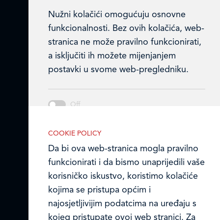
Matični broj (MB): 4938763
Nužni kolačići omogućuju osnovne
Ledo Hrvatska
funkcionalnosti. Bez ovih kolačića, web-
stranica ne može pravilno funkcionirati,
Prodajni centri
a isključiti ih možete mijenjanjem
postavki u svome web-pregledniku.
Ledo u inozemstvu
Online formular
Obavijest o Privatnosti i Kolačići
Analitički kolačići
COOKIE POLICY
Analitički kolačići pomažu nam
Privacy notice and Cookies
Da bi ova web-stranica mogla pravilno
unaprijediti web-stranicu prikupljanjem i
funkcionirati i da bismo unaprijedili vaše
© LEDO plus d.o.o. 2026.
analizom podataka o njeziinu korištenju.
korisničko iskustvo, koristimo kolačiće
kojima se pristupa općim i
najosjetljivijim podatcima na uređaju s
kojeg pristupate ovoj web stranici. Za