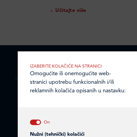
Učitajte više
IZABERITE KOLAČIĆE NA STRANICI
Omogućite ili onemogućite web-
LEDO PLUS D.O.O.
stranici upotrebu funkcionalnih i/ili
reklamnih kolačića opisanih u nastavku:
Ulica Julija Knifera 10
,
10000 Zagreb, Hrvatska
TEL: +385 (0)1 2385 555
Email:
ledo@ledo.hr
OIB 07179054100
Nužni (tehnički) kolačići