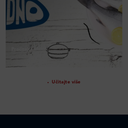
Pročitajte članak
Učitajte više