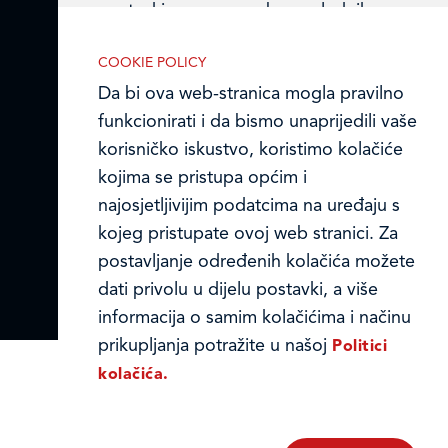
Online formular
postavki u svome web-pregledniku.
Obavijest o Privatnosti i Kolačići
COOKIE POLICY
Da bi ova web-stranica mogla pravilno
Privacy notice and Cookies
funkcionirati i da bismo unaprijedili vaše
Analitički kolačići
© LEDO plus d.o.o. 2026.
korisničko iskustvo, koristimo kolačiće
Analitički kolačići pomažu nam
kojima se pristupa općim i
unaprijediti web-stranicu prikupljanjem i
najosjetljivijim podatcima na uređaju s
analizom podataka o njeziinu korištenju.
kojeg pristupate ovoj web stranici. Za
postavljanje određenih kolačića možete
dati privolu u dijelu postavki, a više
informacija o samim kolačićima i načinu
Marketinški kolačići
prikupljanja potražite u našoj
Politici
Marketinške kolačiće koristimo radi
kolačića.
povećanja relevantnosti oglasa koje
primate.