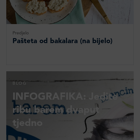
Predjelo
Pašteta od bakalara (na bijelo)
BLOG
INFOGRAFIKA: Jedite
ribu barem dvaput
tjedno