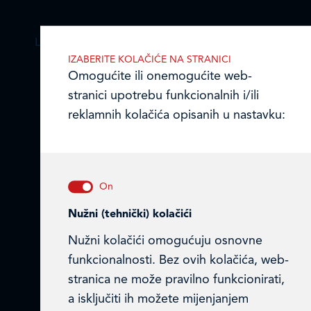
LEDO PLUS D.O.O.
IZABERITE KOLAČIĆE NA STRANICI
Omogućite ili onemogućite web-
Ulica Julija Knifera 10
,
stranici upotrebu funkcionalnih i/ili
10000 Zagreb, Hrvatska
TEL: +385 (0)1 2385 555
reklamnih kolačića opisanih u nastavku:
Email:
ledo@ledo.hr
OIB 07179054100
Matični broj (MB): 4938763
Ledo Hrvatska
Nužni (tehnički) kolačići
Nužni kolačići omogućuju osnovne
Prodajni centri
funkcionalnosti. Bez ovih kolačića, web-
Ledo u inozemstvu
stranica ne može pravilno funkcionirati,
a isključiti ih možete mijenjanjem