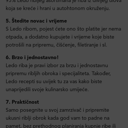
95% Ledo ribljeg asortimana je riba iz divljeg ulova
koja se kreće i hrani u autohtonom okruženju.
5. Štedite novac i vrijeme
S Ledo ribom, pojest ćete ono što platite jer nema
otpada, a dodatno kupujete i vrijeme koje biste
potrošili na pripremu, čišćenje, filetiranje i sl.
6. Brzo i jednostavno!
Ledo riba je pravi izbor za brzu i jednostavnu
pripremu ribljih obroka i specijaliteta. Također,
Ledo recepti su uvijek tu za vas kako biste
unaprijedili svoje kulinarsko umijeće.
7. Praktičnost
Samo posegnite u svoj zamrzivač i pripremite
ukusni riblji obrok kada god vam to padne na
pamet, bez prethodnog planiranja kupnje ribe ili