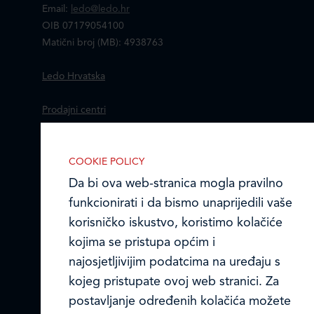
Email:
ledo@ledo.hr
OIB 07179054100
Matični broj (MB): 4938763
Ledo Hrvatska
Prodajni centri
Ledo u inozemstvu
COOKIE POLICY
Online formular
Da bi ova web-stranica mogla pravilno
IZABERITE KOLAČIĆE NA STRANICI
funkcionirati i da bismo unaprijedili vaše
Omogućite ili onemogućite web-
Obavijest o Privatnosti i Kolačići
korisničko iskustvo, koristimo kolačiće
stranici upotrebu funkcionalnih i/ili
kojima se pristupa općim i
reklamnih kolačića opisanih u nastavku:
Privacy notice and Cookies
najosjetljivijim podatcima na uređaju s
© LEDO plus d.o.o. 2026.
kojeg pristupate ovoj web stranici. Za
postavljanje određenih kolačića možete