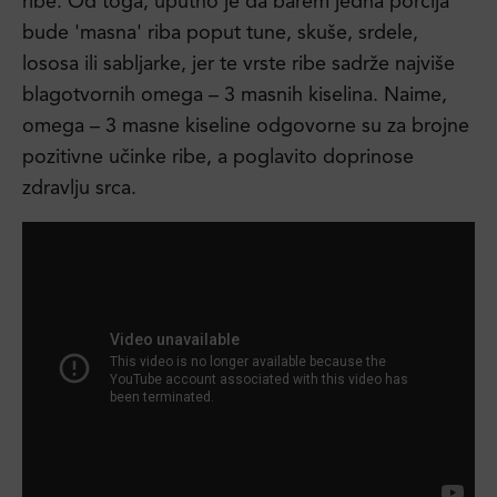
ribe. Od toga, uputno je da barem jedna porcija
bude 'masna' riba poput tune, skuše, srdele,
lososa ili sabljarke, jer te vrste ribe sadrže najviše
blagotvornih omega – 3 masnih kiselina. Naime,
omega – 3 masne kiseline odgovorne su za brojne
pozitivne učinke ribe, a poglavito doprinose
zdravlju srca.