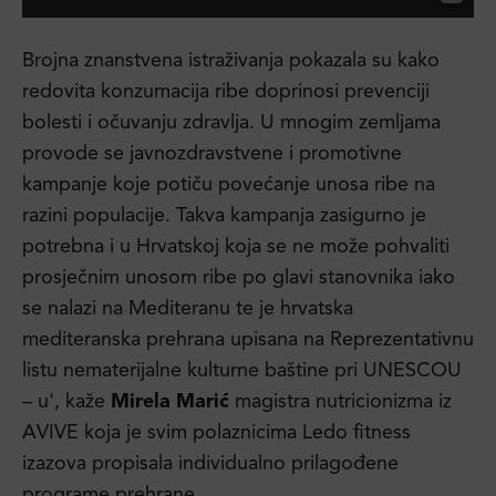
Brojna znanstvena istraživanja pokazala su kako
redovita konzumacija ribe doprinosi prevenciji
bolesti i očuvanju zdravlja. U mnogim zemljama
provode se javnozdravstvene i promotivne
kampanje koje potiču povećanje unosa ribe na
razini populacije. Takva kampanja zasigurno je
potrebna i u Hrvatskoj koja se ne može pohvaliti
prosječnim unosom ribe po glavi stanovnika iako
se nalazi na Mediteranu te je hrvatska
mediteranska prehrana upisana na Reprezentativnu
listu nematerijalne kulturne baštine pri UNESCOU
– u', kaže
Mirela Marić
magistra nutricionizma iz
AVIVE koja je svim polaznicima Ledo fitness
izazova propisala individualno prilagođene
programe prehrane.