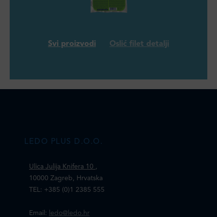
Svi proizvodi
Oslić filet detalji
LEDO PLUS D.O.O.
Ulica Julija Knifera 10
,
10000 Zagreb, Hrvatska
TEL: +385 (0)1 2385 555
Email:
ledo@ledo.hr