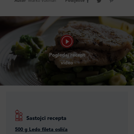
Autor
Marko Vukman
Podijelite
Pogledaj recept
video
Sastojci recepta
500 g Ledo fileta oslića