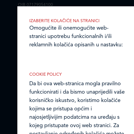
OIB 07179054100
Matični broj (MB): 4938763
IZABERITE KOLAČIĆE NA STRANICI
Ledo Hrvatska
Omogućite ili onemogućite web-
stranici upotrebu funkcionalnih i/ili
Prodajni centri
reklamnih kolačića opisanih u nastavku:
Ledo u inozemstvu
Online formular
COOKIE POLICY
Da bi ova web-stranica mogla pravilno
Obavijest o Privatnosti i Kolačići
Nužni (tehnički) kolačići
funkcionirati i da bismo unaprijedili vaše
Privacy notice and Cookies
Nužni kolačići omogućuju osnovne
korisničko iskustvo, koristimo kolačiće
funkcionalnosti. Bez ovih kolačića, web-
kojima se pristupa općim i
© LEDO plus d.o.o. 2026.
stranica ne može pravilno funkcionirati,
najosjetljivijim podatcima na uređaju s
a isključiti ih možete mijenjanjem
kojeg pristupate ovoj web stranici. Za
postavki u svome web-pregledniku.