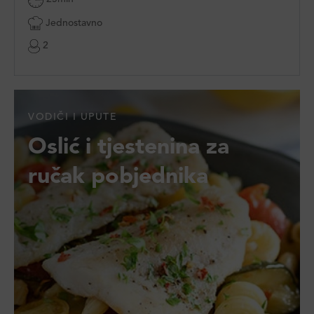
Jednostavno
2
VODIČI I UPUTE
Oslić i tjestenina za
ručak pobjednika