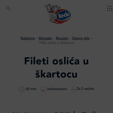
Naslovna
Magazin
Recepti
Glavno jelo
Fileti oslića u škartocu
Fileti oslića u
škartocu
Za 2 osobe
Jednostavno
30 min