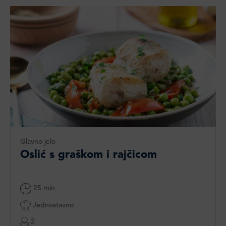
Glavno jelo
Oslić s graškom i rajčicom
25 min
Jednostavno
2