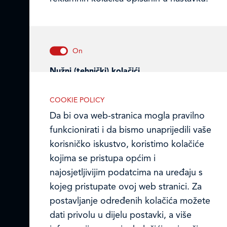
Ledo Hrvatska
Prodajni centri
Ledo u inozemstvu
Nužni (tehnički) kolačići
Online formular
Nužni kolačići omogućuju osnovne
COOKIE POLICY
funkcionalnosti. Bez ovih kolačića, web-
Obavijest o Privatnosti i Kolačići
Da bi ova web-stranica mogla pravilno
stranica ne može pravilno funkcionirati,
funkcionirati i da bismo unaprijedili vaše
Privacy notice and Cookies
a isključiti ih možete mijenjanjem
korisničko iskustvo, koristimo kolačiće
postavki u svome web-pregledniku.
© LEDO plus d.o.o. 2026.
kojima se pristupa općim i
najosjetljivijim podatcima na uređaju s
kojeg pristupate ovoj web stranici. Za
postavljanje određenih kolačića možete
Analitički kolačići
dati privolu u dijelu postavki, a više
Analitički kolačići pomažu nam