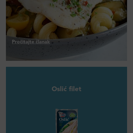
Pročitajte članak
Oslić filet