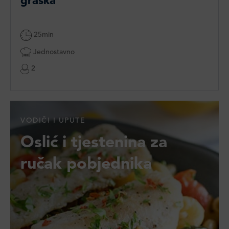
graška
25min
Jednostavno
2
VODIČI I UPUTE
Oslić i tjestenina za
ručak pobjednika