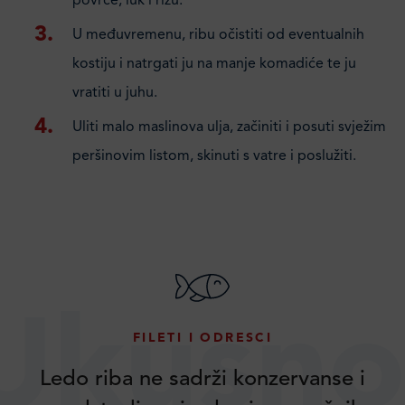
povrće, luk i rižu.
U međuvremenu, ribu očistiti od eventualnih
kostiju i natrgati ju na manje komadiće te ju
vratiti u juhu.
Uliti malo maslinova ulja, začiniti i posuti svježim
peršinovim listom, skinuti s vatre i poslužiti.
Ukusno
FILETI I ODRESCI
Ledo riba ne sadrži konzervanse i