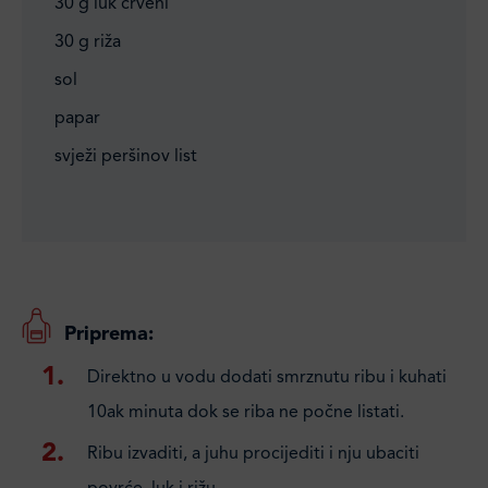
30 g luk crveni
30 g riža
sol
papar
svježi peršinov list
Priprema:
Direktno u vodu dodati smrznutu ribu i kuhati
10ak minuta dok se riba ne počne listati.
Ribu izvaditi, a juhu procijediti i nju ubaciti