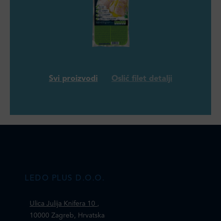
Svi proizvodi
Oslić filet detalji
LEDO PLUS D.O.O.
Ulica Julija Knifera 10
,
10000 Zagreb, Hrvatska