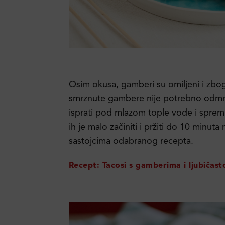
Osim okusa, gamberi su omiljeni i zbo
smrznute gambere nije potrebno odmrza
isprati pod mlazom tople vode i spremn
ih je malo začiniti i pržiti do 10 minuta n
sastojcima odabranog recepta.
Recept: Tacosi s gamberima i ljubičas