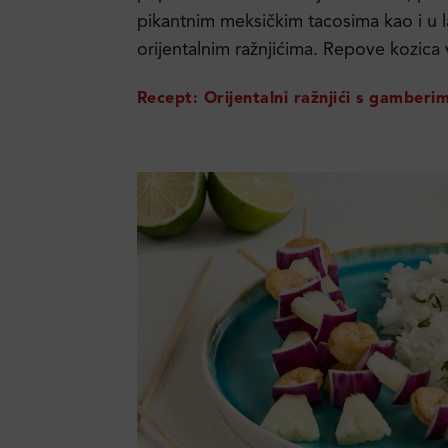
pikantnim meksičkim tacosima kao i u la
orijentalnim ražnjićima. Repove kozica v
Recept: Orijentalni ražnjići s gamber