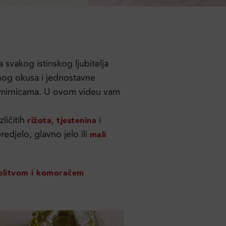
svakog istinskog ljubitelja
nog okusa i jednostavne
 namirnicama. U ovom videu vam
zličitih
,
i
rižota
tjestenina
edjelo, glavno jelo ili
mali
blitvom i komoračem