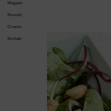
pti
 Lada
 ostalo
Magazin
g
zma
Novosti
ttro
e
O nama
e
e
Kontakt
ten
li