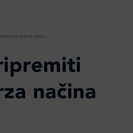
mbere na tri brza načina
ipremiti
rza načina