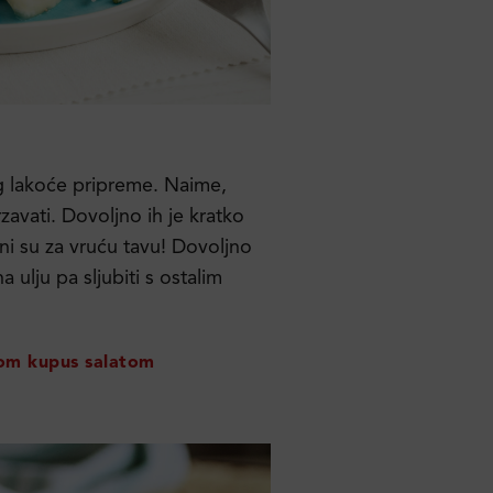
g lakoće pripreme. Naime,
vati. Dovoljno ih je kratko
i su za vruću tavu! Dovoljno
a ulju pa sljubiti s ostalim
tom kupus salatom