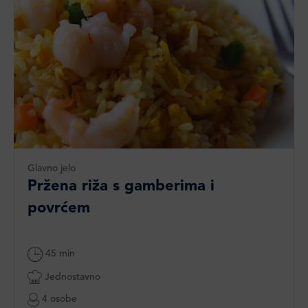
Glavno jelo
Pržena riža s gamberima i
povrćem
45 min
Jednostavno
4 osobe