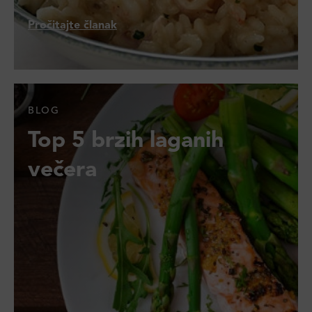
Pročitajte članak
BLOG
Top 5 brzih laganih
večera