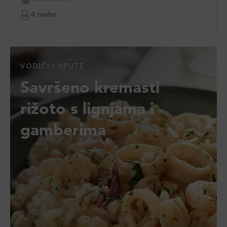
4 osobe
VODIČI I UPUTE
Savršeno kremasti
rižoto s lignjama i
gamberima