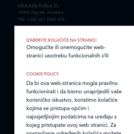
Ulica Julija Knifera 10
,
10000 Zagreb, Hrvatska
TEL: +385 (0)1 2385 555
Email:
ledo@ledo.hr
IZABERITE KOLAČIĆE NA STRANICI
OIB 07179054100
Omogućite ili onemogućite web-
Matični broj (MB): 4938763
stranici upotrebu funkcionalnih i/ili
Ledo Hrvatska
reklamnih kolačića opisanih u nastavku:
COOKIE POLICY
Prodajni centri
Da bi ova web-stranica mogla pravilno
funkcionirati i da bismo unaprijedili vaše
Ledo u inozemstvu
korisničko iskustvo, koristimo kolačiće
Online formular
Nužni (tehnički) kolačići
kojima se pristupa općim i
najosjetljivijim podatcima na uređaju s
Nužni kolačići omogućuju osnovne
Obavijest o Privatnosti i Kolačići
kojeg pristupate ovoj web stranici. Za
funkcionalnosti. Bez ovih kolačića, web-
postavljanje određenih kolačića možete