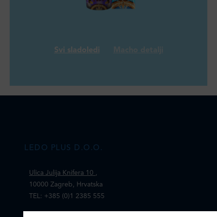
Svi sladoledi
Macho detalji
LEDO PLUS D.O.O.
Ulica Julija Knifera 10
,
10000 Zagreb, Hrvatska
TEL: +385 (0)1 2385 555