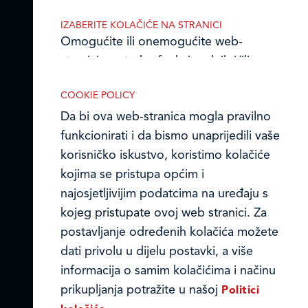
Email:
ledo@ledo.hr
OIB 07179054100
IZABERITE KOLAČIĆE NA STRANICI
Matični broj (MB): 4938763
Omogućite ili onemogućite web-
stranici upotrebu funkcionalnih i/ili
Ledo Hrvatska
reklamnih kolačića opisanih u nastavku:
COOKIE POLICY
Prodajni centri
Da bi ova web-stranica mogla pravilno
funkcionirati i da bismo unaprijedili vaše
Ledo u inozemstvu
korisničko iskustvo, koristimo kolačiće
Online formular
kojima se pristupa općim i
Nužni (tehnički) kolačići
najosjetljivijim podatcima na uređaju s
Obavijest o Privatnosti i Kolačići
Nužni kolačići omogućuju osnovne
kojeg pristupate ovoj web stranici. Za
funkcionalnosti. Bez ovih kolačića, web-
postavljanje određenih kolačića možete
Privacy notice and Cookies
stranica ne može pravilno funkcionirati,
dati privolu u dijelu postavki, a više
a isključiti ih možete mijenjanjem
© LEDO plus d.o.o. 2026.
informacija o samim kolačićima i načinu
postavki u svome web-pregledniku.
prikupljanja potražite u našoj
Politici