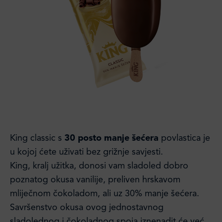
King classic s
30 posto manje šećera
povlastica je
u kojoj ćete uživati bez grižnje savjesti.
King, kralj užitka, donosi vam sladoled dobro
poznatog okusa vanilije, preliven hrskavom
mliječnom čokoladom, ali uz 30% manje šećera.
Savršenstvo okusa ovog jednostavnog
sladolednog i čokoladnog spoja iznenadit će već