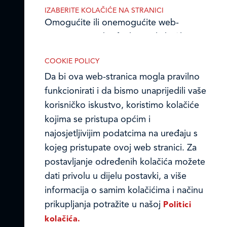
OIB 07179054100
IZABERITE KOLAČIĆE NA STRANICI
Matični broj (MB): 4938763
Omogućite ili onemogućite web-
stranici upotrebu funkcionalnih i/ili
Ledo Hrvatska
reklamnih kolačića opisanih u nastavku:
COOKIE POLICY
Prodajni centri
Da bi ova web-stranica mogla pravilno
funkcionirati i da bismo unaprijedili vaše
Ledo u inozemstvu
korisničko iskustvo, koristimo kolačiće
Online formular
kojima se pristupa općim i
Nužni (tehnički) kolačići
najosjetljivijim podatcima na uređaju s
Obavijest o Privatnosti i Kolačići
Nužni kolačići omogućuju osnovne
kojeg pristupate ovoj web stranici. Za
funkcionalnosti. Bez ovih kolačića, web-
postavljanje određenih kolačića možete
Privacy notice and Cookies
stranica ne može pravilno funkcionirati,
dati privolu u dijelu postavki, a više
a isključiti ih možete mijenjanjem
© LEDO plus d.o.o. 2026.
informacija o samim kolačićima i načinu
postavki u svome web-pregledniku.
prikupljanja potražite u našoj
Politici
kolačića.