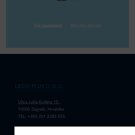
Svi sladoledi
Macho detalji
LEDO PLUS D.O.O.
Ulica Julija Knifera 10
,
10000 Zagreb, Hrvatska
TEL: +385 (0)1 2385 555
Email:
ledo@ledo.hr