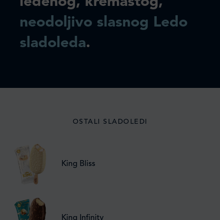
ledenog, kremastog,
neodoljivo slasnog Ledo
sladoleda
.
OSTALI SLADOLEDI
King Bliss
King Infinity