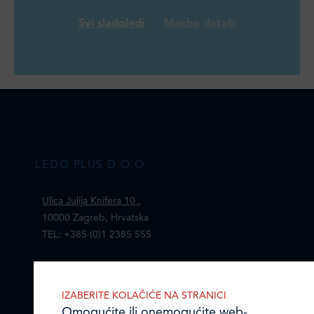
Svi sladoledi
Macho detalji
LEDO PLUS D.O.O.
Ulica Julija Knifera 10
,
10000 Zagreb, Hrvatska
TEL: +385 (0)1 2385 555
Email:
ledo@ledo.hr
OIB 07179054100
IZABERITE KOLAČIĆE NA STRANICI
Matični broj (MB): 4938763
Omogućite ili onemogućite web-