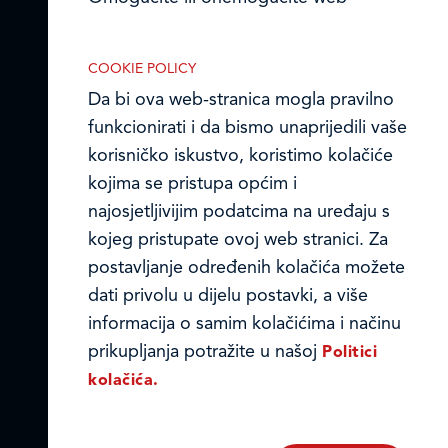
stranici upotrebu funkcionalnih i/ili
Ledo Hrvatska
reklamnih kolačića opisanih u nastavku:
COOKIE POLICY
Prodajni centri
Da bi ova web-stranica mogla pravilno
funkcionirati i da bismo unaprijedili vaše
Ledo u inozemstvu
korisničko iskustvo, koristimo kolačiće
Online formular
kojima se pristupa općim i
Nužni (tehnički) kolačići
najosjetljivijim podatcima na uređaju s
Obavijest o Privatnosti i Kolačići
Nužni kolačići omogućuju osnovne
kojeg pristupate ovoj web stranici. Za
funkcionalnosti. Bez ovih kolačića, web-
postavljanje određenih kolačića možete
Privacy notice and Cookies
stranica ne može pravilno funkcionirati,
dati privolu u dijelu postavki, a više
a isključiti ih možete mijenjanjem
© LEDO plus d.o.o. 2026.
informacija o samim kolačićima i načinu
postavki u svome web-pregledniku.
prikupljanja potražite u našoj
Politici
kolačića.