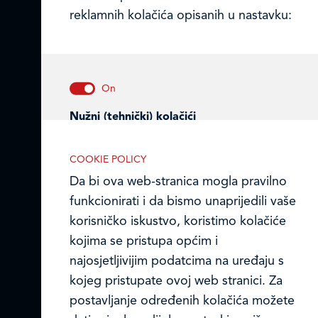
reklamnih kolačića opisanih u nastavku:
Ledo Hrvatska
Prodajni centri
Ledo u inozemstvu
Nužni (tehnički) kolačići
Online formular
Nužni kolačići omogućuju osnovne
COOKIE POLICY
funkcionalnosti. Bez ovih kolačića, web-
Obavijest o Privatnosti i Kolačići
Da bi ova web-stranica mogla pravilno
stranica ne može pravilno funkcionirati,
funkcionirati i da bismo unaprijedili vaše
a isključiti ih možete mijenjanjem
Privacy notice and Cookies
korisničko iskustvo, koristimo kolačiće
postavki u svome web-pregledniku.
© LEDO plus d.o.o. 2026.
kojima se pristupa općim i
najosjetljivijim podatcima na uređaju s
kojeg pristupate ovoj web stranici. Za
postavljanje određenih kolačića možete
Analitički kolačići