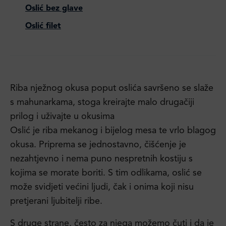
Oslić bez glave
Oslić filet
Riba nježnog okusa poput oslića savršeno se slaže
s mahunarkama, stoga kreirajte malo drugačiji
prilog i uživajte u okusima
Oslić je riba mekanog i bijelog mesa te vrlo blagog
okusa. Priprema se jednostavno, čišćenje je
nezahtjevno i nema puno nespretnih kostiju s
kojima se morate boriti. S tim odlikama, oslić se
može svidjeti većini ljudi, čak i onima koji nisu
pretjerani ljubitelji ribe.
S druge strane, često za njega možemo čuti i da je