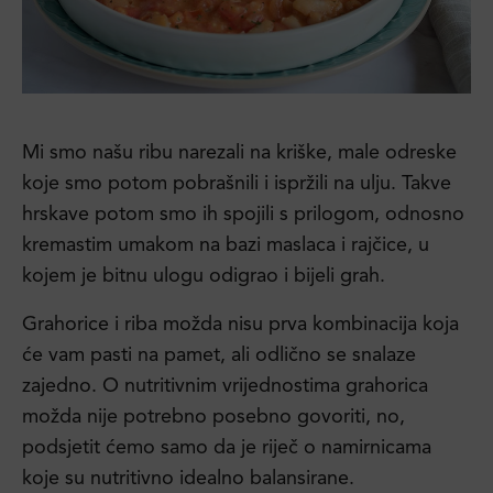
Mi smo našu ribu narezali na kriške, male odreske
koje smo potom pobrašnili i ispržili na ulju. Takve
hrskave potom smo ih spojili s prilogom, odnosno
kremastim umakom na bazi maslaca i rajčice, u
kojem je bitnu ulogu odigrao i bijeli grah.
Grahorice i riba možda nisu prva kombinacija koja
će vam pasti na pamet, ali odlično se snalaze
zajedno. O nutritivnim vrijednostima grahorica
možda nije potrebno posebno govoriti, no,
podsjetit ćemo samo da je riječ o namirnicama
koje su nutritivno idealno balansirane.