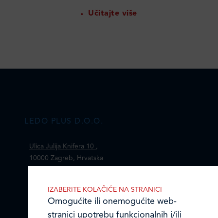
Učitajte više
LEDO PLUS D.O.O.
Ulica Julija Knifera 10
,
10000 Zagreb, Hrvatska
TEL: +385 (0)1 2385 555
IZABERITE KOLAČIĆE NA STRANICI
Email:
ledo@ledo.hr
Omogućite ili onemogućite web-
OIB 07179054100
stranici upotrebu funkcionalnih i/ili
Matični broj (MB): 4938763