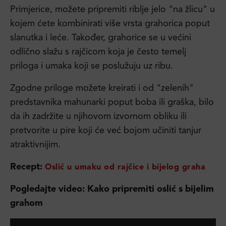
Primjerice, možete pripremiti riblje jelo "na žlicu" u
kojem ćete kombinirati više vrsta grahorica poput
slanutka i leće. Također, grahorice se u većini
odlično slažu s rajčicom koja je često temelj
priloga i umaka koji se poslužuju uz ribu.
Zgodne priloge možete kreirati i od "zelenih"
predstavnika mahunarki poput boba ili graška, bilo
da ih zadržite u njihovom izvornom obliku ili
pretvorite u pire koji će već bojom učiniti tanjur
atraktivnijim.
Recept:
Oslić u umaku od rajčice i bijelog graha
Pogledajte video: Kako pripremiti oslić s bijelim
grahom