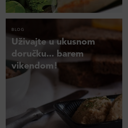
BLOG
Uživajte u ukusnom
doručku... barem
vikendom!