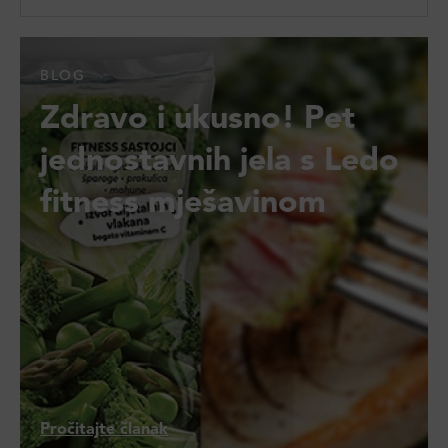
BLOG
Zdravo i ukusno! Pet
jednostavnih jela s Ledo
fitness mješavinom
Pročitajte članak