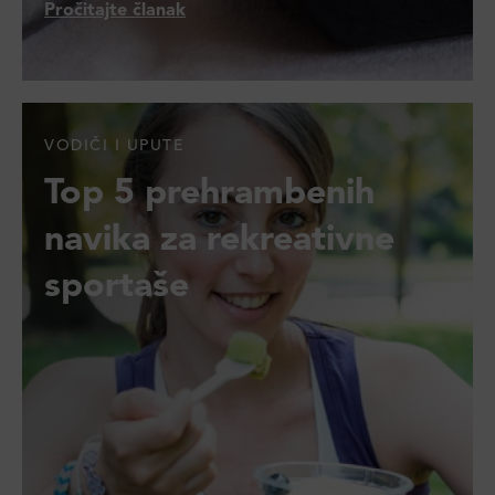
Pročitajte članak
VODIČI I UPUTE
Top 5 prehrambenih
navika za rekreativne
sportaše