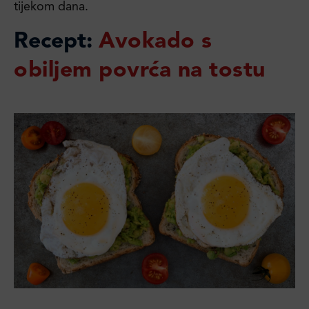
tijekom dana.
Recept:
Avokado s
obiljem povrća na tostu