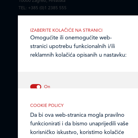
10000 Zagreb, Hrvatska
TEL: +385 (0)1 2385 555
Email:
ledo@ledo.hr
OIB 07179054100
IZABERITE KOLAČIĆE NA STRANICI
Omogućite ili onemogućite web-
Matični broj (MB): 4938763
stranici upotrebu funkcionalnih i/ili
Ledo Hrvatska
reklamnih kolačića opisanih u nastavku:
Prodajni centri
Ledo u inozemstvu
Online formular
Nužni (tehnički) kolačići
COOKIE POLICY
Nužni kolačići omogućuju osnovne
Obavijest o Privatnosti i Kolačići
Da bi ova web-stranica mogla pravilno
funkcionalnosti. Bez ovih kolačića, web-
funkcionirati i da bismo unaprijedili vaše
Privacy notice and Cookies
stranica ne može pravilno funkcionirati,
korisničko iskustvo, koristimo kolačiće
a isključiti ih možete mijenjanjem