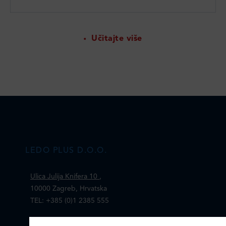
Učitajte više
LEDO PLUS D.O.O.
Ulica Julija Knifera 10
,
10000 Zagreb, Hrvatska
TEL: +385 (0)1 2385 555
Email:
ledo@ledo.hr