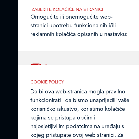
OIB 07179054100
IZABERITE KOLAČIĆE NA STRANICI
Matični broj (MB): 4938763
Omogućite ili onemogućite web-
stranici upotrebu funkcionalnih i/ili
Ledo Hrvatska
reklamnih kolačića opisanih u nastavku:
Prodajni centri
Ledo u inozemstvu
Online formular
Nužni (tehnički) kolačići
COOKIE POLICY
Obavijest o Privatnosti i Kolačići
Nužni kolačići omogućuju osnovne
Da bi ova web-stranica mogla pravilno
funkcionalnosti. Bez ovih kolačića, web-
funkcionirati i da bismo unaprijedili vaše
Privacy notice and Cookies
stranica ne može pravilno funkcionirati,
korisničko iskustvo, koristimo kolačiće
a isključiti ih možete mijenjanjem
kojima se pristupa općim i
© LEDO plus d.o.o. 2026.
postavki u svome web-pregledniku.
najosjetljivijim podatcima na uređaju s
kojeg pristupate ovoj web stranici. Za