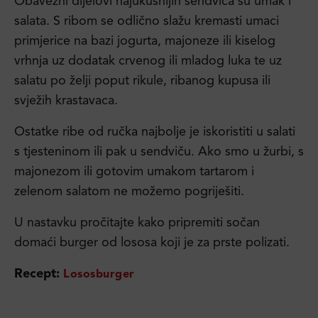
Obavezni dijelovi najukusnijih sendviča su umak i
salata. S ribom se odlično slažu kremasti umaci
primjerice na bazi jogurta, majoneze ili kiselog
vrhnja uz dodatak crvenog ili mladog luka te uz
salatu po želji poput rikule, ribanog kupusa ili
svježih krastavaca.
Ostatke ribe od ručka najbolje je iskoristiti u salati
s tjesteninom ili pak u sendviču. Ako smo u žurbi, s
majonezom ili gotovim umakom tartarom i
zelenom salatom ne možemo pogriješiti.
U nastavku pročitajte kako pripremiti sočan
domaći burger od lososa koji je za prste polizati.
Recept:
Lososburger