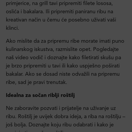
primjerice, na grill tavi pripremiti
filete lososa,
oslića i bakalara
. Ili pripremiti
paniranu ribu na
kreativan
način u čemu će posebno uživati vaši
klinci.
Ako mislite da za pripremu ribe morate imati puno
kulinarskog iskustva, razmislite opet. Pogledajte
naš video vodič i doznajte
kako filetirati skušu
pa
je brzo pripremiti u tavi ili
kako uspješno poširati
bakalar
. Ako se dosad niste odvažili na pripremu
ribe, sad je pravi trenutak.
Idealna za sočan riblji roštilj
Ne zaboravite pozvati i prijatelje na uživanje uz
ribu. Roštilj je uvijek dobra ideja, a riba na roštilju –
još bolja. Doznajte
koju ribu odabrati i kako je