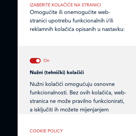
IZABERITE KOLAČIĆE NA STRANICI
Ulica Julija Knifera 10
,
Omogućite ili onemogućite web-
10000 Zagreb, Hrvatska
stranici upotrebu funkcionalnih i/ili
TEL: +385 (0)1 2385 555
reklamnih kolačića opisanih u nastavku:
Email:
ledo@ledo.hr
OIB 07179054100
Matični broj (MB): 4938763
Ledo Hrvatska
Nužni (tehnički) kolačići
Nužni kolačići omogućuju osnovne
Prodajni centri
funkcionalnosti. Bez ovih kolačića, web-
Ledo u inozemstvu
stranica ne može pravilno funkcionirati,
a isključiti ih možete mijenjanjem
Online formular
postavki u svome web-pregledniku.
Obavijest o Privatnosti i Kolačići
COOKIE POLICY