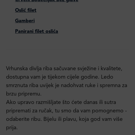
Crveni Bodečnjak bez glave
Oslić filet
Gamberi
Panirani filet oslića
Vrhunska divlja riba sačuvane svježine i kvalitete,
dostupna vam je tijekom cijele godine. Ledo
smrznuta riba uvijek je nadohvat ruke i spremna za
brzu pripremu.
Ako upravo razmišljate što ćete danas ili sutra
pripremati za ručak, tu smo da vam pomognemo -
odaberite ribu. Bijelu ili plavu, koja god vam više
prija.