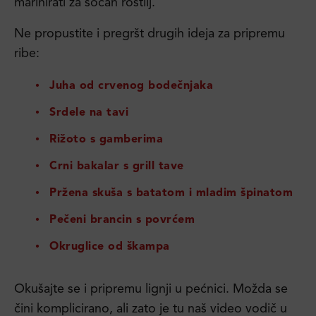
marinirati za sočan roštilj
.
Ne propustite i pregršt drugih ideja za pripremu
ribe:
Juha od crvenog bodečnjaka
Srdele na tavi
Rižoto s gamberima
Crni bakalar s grill tave
Pržena skuša s batatom i mladim špinatom
Pečeni brancin s povrćem
Okruglice od škampa
Okušajte se i pripremu lignji u pećnici. Možda se
čini komplicirano, ali zato je tu naš video vodič u