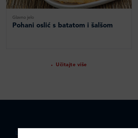
Glavno jelo
Pohani oslić s batatom i šalšom
Učitajte više
LEDO PLUS D.O.O.