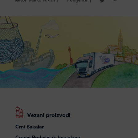
Autor
Marko Vukman
Podijelite
Vezani proizvodi
Crni Bakalar