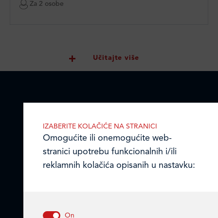
Za 2 osobe
Učitajte više
LEDO PLUS D.O.O.
IZABERITE KOLAČIĆE NA STRANICI
Omogućite ili onemogućite web-
Ulica Julija Knifera 10
,
stranici upotrebu funkcionalnih i/ili
10000 Zagreb, Hrvatska
reklamnih kolačića opisanih u nastavku:
TEL: +385 (0)1 2385 555
Email:
ledo@ledo.hr
OIB 07179054100