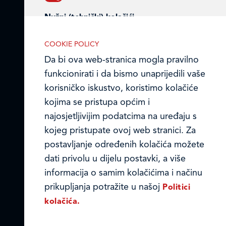
Matični broj (MB): 4938763
Nužni (tehnički) kolačići
Ledo Hrvatska
Nužni kolačići omogućuju osnovne
COOKIE POLICY
Prodajni centri
funkcionalnosti. Bez ovih kolačića, web-
Da bi ova web-stranica mogla pravilno
stranica ne može pravilno funkcionirati,
funkcionirati i da bismo unaprijedili vaše
Ledo u inozemstvu
a isključiti ih možete mijenjanjem
korisničko iskustvo, koristimo kolačiće
postavki u svome web-pregledniku.
Online formular
kojima se pristupa općim i
najosjetljivijim podatcima na uređaju s
Obavijest o Privatnosti i Kolačići
kojeg pristupate ovoj web stranici. Za
postavljanje određenih kolačića možete
Privacy notice and Cookies
Analitički kolačići
dati privolu u dijelu postavki, a više
Analitički kolačići pomažu nam
© LEDO plus d.o.o. 2026.
informacija o samim kolačićima i načinu
unaprijediti web-stranicu prikupljanjem i
prikupljanja potražite u našoj
Politici
analizom podataka o njeziinu korištenju.
kolačića.