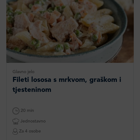
Glavno jelo
Fileti lososa s mrkvom, graškom i
tjesteninom
20 min
Jednostavno
Za 4 osobe