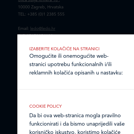
10000 Zagreb, Hrvatska
TEL: +385 (0)1 2385 555
Email:
ledo@ledo.hr
OIB 07179054100
Matični broj (MB): 4938763
IZABERITE KOLAČIĆE NA STRANICI
Omogućite ili onemogućite web-
Ledo Hrvatska
stranici upotrebu funkcionalnih i/ili
Prodajni centri
reklamnih kolačića opisanih u nastavku:
Ledo u inozemstvu
Online formular
COOKIE POLICY
Obavijest o Privatnosti i Kolačići
Da bi ova web-stranica mogla pravilno
Nužni (tehnički) kolačići
funkcionirati i da bismo unaprijedili vaše
Nužni kolačići omogućuju osnovne
Privacy notice and Cookies
korisničko iskustvo, koristimo kolačiće