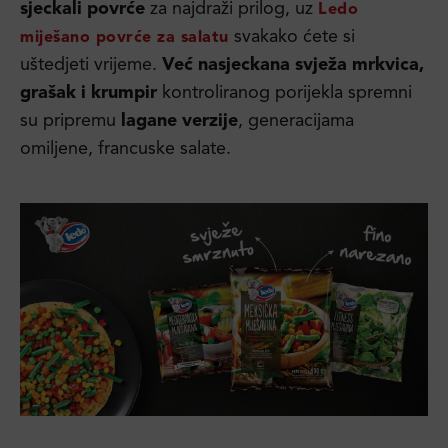
sjeckali povrće
za najdraži prilog, uz
Ledo
svakako ćete si
miješano povrće za salatu
uštedjeti vrijeme.
Već nasjeckana svježa mrkvica,
grašak i krumpir
kontroliranog porijekla spremni
su pripremu
lagane verzije
, generacijama
omiljene, francuske salate.