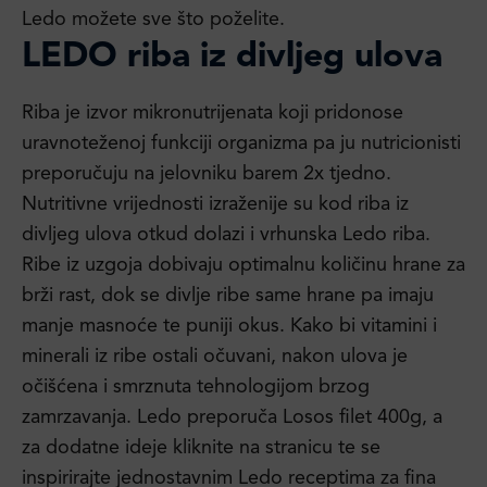
Ledo možete sve što poželite.
LEDO riba
iz divljeg ulova
Riba je izvor mikronutrijenata koji pridonose
uravnoteženoj funkciji organizma pa ju nutricionisti
preporučuju na jelovniku barem 2x tjedno.
Nutritivne vrijednosti izraženije su kod riba iz
divljeg ulova otkud dolazi i vrhunska Ledo riba.
Ribe iz uzgoja dobivaju optimalnu količinu hrane za
brži rast, dok se divlje ribe same hrane pa imaju
manje masnoće te puniji okus. Kako bi vitamini i
minerali iz ribe ostali očuvani, nakon ulova je
očišćena i smrznuta tehnologijom brzog
zamrzavanja. Ledo preporuča Losos filet 400g, a
za dodatne ideje kliknite na stranicu te se
inspirirajte jednostavnim Ledo receptima za fina