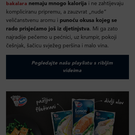
nemaju mnogo kalorija
i ne zahtijevaju
bakalara
kompliciranu pripremu, a zauzvrat „nude“
veličanstvenu aromu i
punoću okusa kojeg se
rado prisjećamo još iz djetinjstva
. Mi ga zato
najradije pečemo u pećnici, uz krumpir, pokoji
češnjak, šačicu svježeg peršina i malo vina.
Pogledajte našu playlistu s ribljim
videima