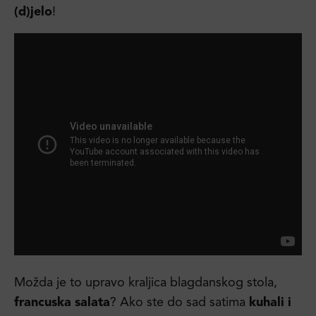
(d)jelo
!
Možda je to upravo kraljica blagdanskog stola,
francuska salata
? Ako ste do sad satima
kuhali i