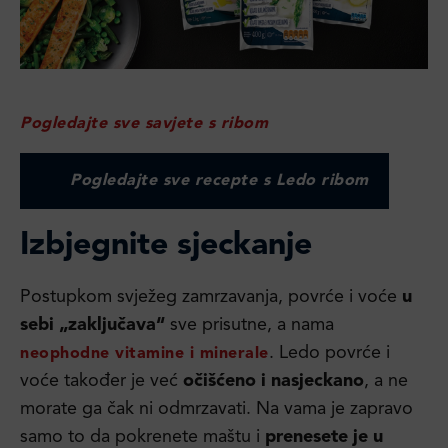
Pogledajte sve savjete s ribom
Pogledajte sve recepte s Ledo ribom
Izbjegnite sjeckanje
Postupkom svježeg zamrzavanja, povrće i voće
u
sebi „zaključava“
sve prisutne, a nama
. Ledo povrće i
neophodne vitamine i minerale
voće također je već
očišćeno i nasjeckano
, a ne
morate ga čak ni odmrzavati. Na vama je zapravo
samo to da pokrenete maštu i
prenesete je u