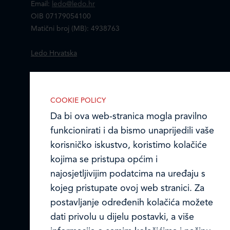
Email:
ledo@ledo.hr
OIB 07179054100
Matični broj (MB): 4938763
Ledo Hrvatska
Prodajni centri
COOKIE POLICY
Ledo u inozemstvu
Da bi ova web-stranica mogla pravilno
Online formular
funkcionirati i da bismo unaprijedili vaše
korisničko iskustvo, koristimo kolačiće
Obavijest o Privatnosti i Kolačići
kojima se pristupa općim i
najosjetljivijim podatcima na uređaju s
Privacy notice and Cookies
kojeg pristupate ovoj web stranici. Za
© LEDO plus d.o.o. 2026.
postavljanje određenih kolačića možete
IZABERITE KOLAČIĆE NA STRANICI
Omogućite ili onemogućite web-
dati privolu u dijelu postavki, a više