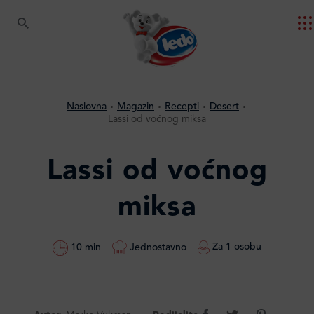
Naslovna
Magazin
Recepti
Desert
Lassi od voćnog miksa
Lassi od voćnog
miksa
Za 1 osobu
Jednostavno
10 min