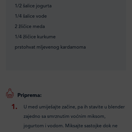
1/2 šalice jogurta
1/4 šalice vode
2 žličice meda
1/4 žličice kurkume
prstohvat mljevenog kardamoma
Priprema:
U med umiješajte začine, pa ih stavite u blender
zajedno sa smrznutim voćnim miksom,
jogurtom i vodom. Miksajte sastojke dok ne