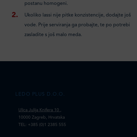
postanu homogeni.
Ukoliko lassi nije pitke konzistencije, dodajte još
vode. Prije serviranja ga probajte, te po potrebi
zasladite s još malo meda.
LEDO PLUS D.O.O.
Ulica Julija Knifera 10
,
10000 Zagreb, Hrvatska
TEL: +385 (0)1 2385 555