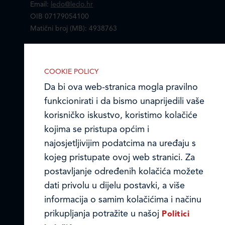
Email:
ledo@ledo.hr
OIB 07179054100
Matični broj (MB): 4938763
Ledo Hrvatska
COOKIE POLICY
Prodajni centri
Da bi ova web-stranica mogla pravilno
funkcionirati i da bismo unaprijedili vaše
Ledo u inozemstvu
korisničko iskustvo, koristimo kolačiće
Online formular
kojima se pristupa općim i
najosjetljivijim podatcima na uređaju s
Obavijest o Privatnosti i Kolačići
kojeg pristupate ovoj web stranici. Za
postavljanje određenih kolačića možete
Privacy notice and Cookies
IZABERITE KOLAČIĆE NA STRANICI
dati privolu u dijelu postavki, a više
Omogućite ili onemogućite web-
© LEDO plus d.o.o. 2026.
informacija o samim kolačićima i načinu
stranici upotrebu funkcionalnih i/ili
prikupljanja potražite u našoj
Politici
reklamnih kolačića opisanih u nastavku: