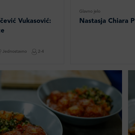
Glavno jelo
čević Vukasović:
Nastasja Chiara P
ce
Jednostavno
2-4