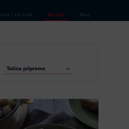
rane i zdravlja
Recepti
Blog
Težina pripreme