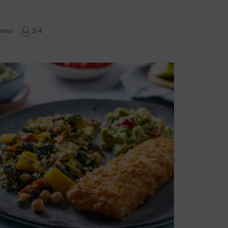
avno
2-4