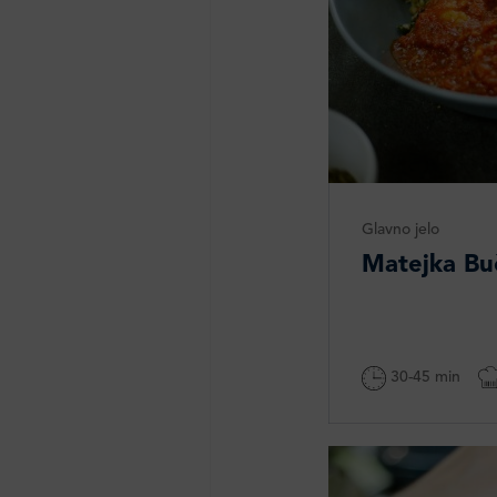
Glavno jelo
Matejka Buč
30-45 min