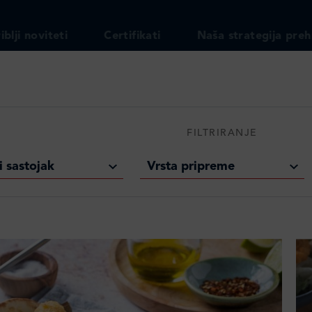
iblji noviteti
Certifikati
Naša strategija preh
FILTRIRANJE
i sastojak
Vrsta pripreme