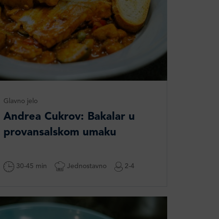
Glavno jelo
Andrea Cukrov: Bakalar u
provansalskom umaku
30-45 min
Jednostavno
2-4