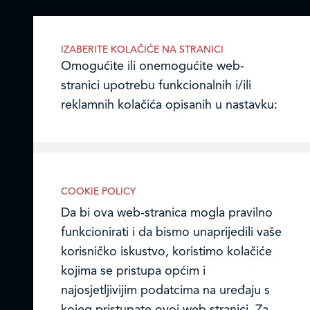
Ulica Julija Knifera 10
,
10000 Zagreb, Hrvatska
IZABERITE KOLAČIĆE NA STRANICI
Omogućite ili onemogućite web-
TEL: +385 (0)1 2385 555
stranici upotrebu funkcionalnih i/ili
Email:
ledo@ledo.hr
reklamnih kolačića opisanih u nastavku:
OIB 07179054100
Matični broj (MB): 4938763
Ledo Hrvatska
COOKIE POLICY
Prodajni centri
Nužni (tehnički) kolačići
Da bi ova web-stranica mogla pravilno
Nužni kolačići omogućuju osnovne
funkcionirati i da bismo unaprijedili vaše
Ledo u inozemstvu
funkcionalnosti. Bez ovih kolačića, web-
korisničko iskustvo, koristimo kolačiće
Online formular
stranica ne može pravilno funkcionirati,
kojima se pristupa općim i
a isključiti ih možete mijenjanjem
najosjetljivijim podatcima na uređaju s
Obavijest o Privatnosti i Kolačići
postavki u svome web-pregledniku.