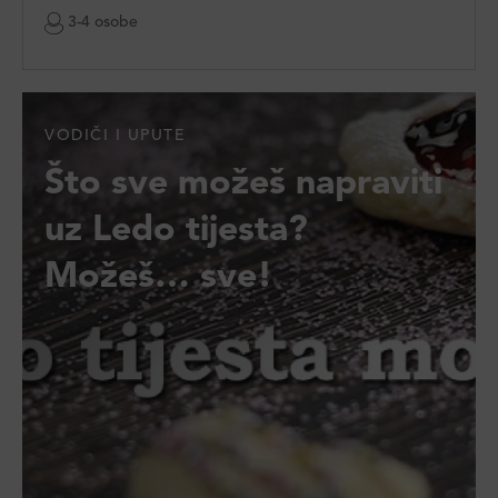
3-4 osobe
VODIČI I UPUTE
Što sve možeš napraviti
uz Ledo tijesta?
Možeš… sve!