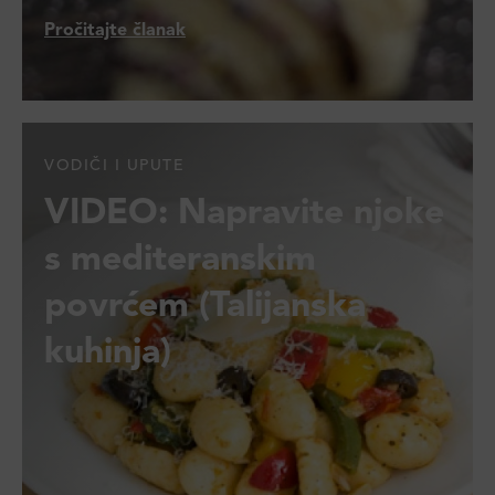
Pročitajte članak
VODIČI I UPUTE
VIDEO: Napravite njoke
s mediteranskim
povrćem (Talijanska
kuhinja)