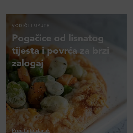
VODIČI I UPUTE
Pogačice od lisnatog
tijesta i povrća za brzi
zalogaj
Pročitajte članak