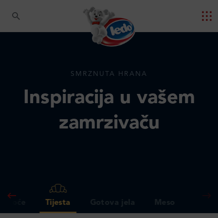
SMRZNUTA HRANA
Inspiracija u vašem
zamrzivaču
 i voće
Tijesta
Gotova jela
Meso