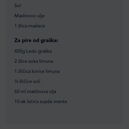
Sol
Maslinovo ulje
1 žlica maslaca
Za pire od graška:
450g Ledo graška
2 žlice soka limuna
1 žličica korice limuna
½ žličice soli
60 ml maslinova ulja
10-ak listića svježe mente