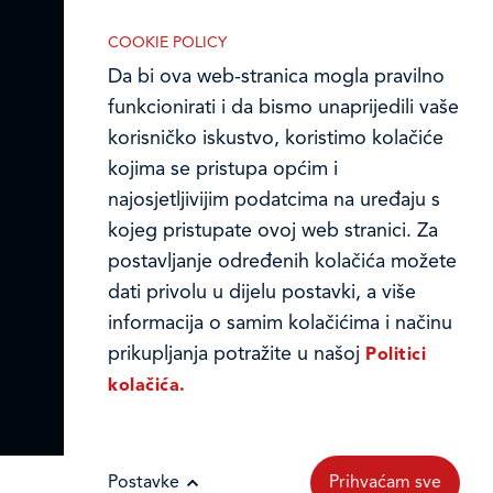
Ledo u inozemstvu
COOKIE POLICY
Da bi ova web-stranica mogla pravilno
Online formular
funkcionirati i da bismo unaprijedili vaše
Obavijest o Privatnosti i Kolačići
korisničko iskustvo, koristimo kolačiće
kojima se pristupa općim i
IZABERITE KOLAČIĆE NA STRANICI
Privacy notice and Cookies
Omogućite ili onemogućite web-
najosjetljivijim podatcima na uređaju s
stranici upotrebu funkcionalnih i/ili
kojeg pristupate ovoj web stranici. Za
© LEDO plus d.o.o. 2026.
reklamnih kolačića opisanih u nastavku:
postavljanje određenih kolačića možete
dati privolu u dijelu postavki, a više
informacija o samim kolačićima i načinu
prikupljanja potražite u našoj
Politici
kolačića.
Nužni (tehnički) kolačići
Nužni kolačići omogućuju osnovne
Postavke
Prihvaćam sve
funkcionalnosti. Bez ovih kolačića, web-