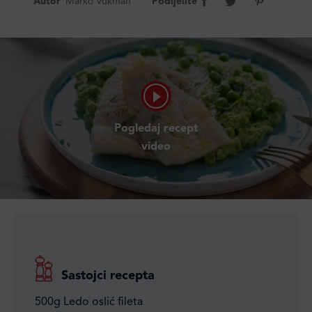
Autor
Marko Vukman
Podijelite
Pogledaj recept
video
Sastojci recepta
500g Ledo oslić fileta