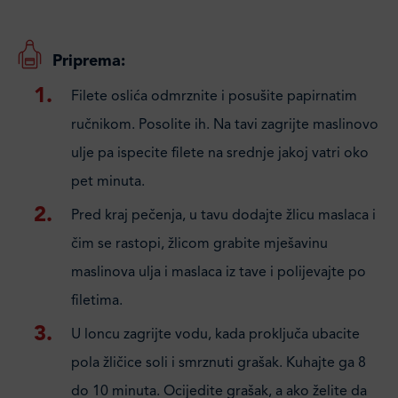
Priprema:
Filete oslića odmrznite i posušite papirnatim
ručnikom. Posolite ih. Na tavi zagrijte maslinovo
ulje pa ispecite filete na srednje jakoj vatri oko
pet minuta.
Pred kraj pečenja, u tavu dodajte žlicu maslaca i
čim se rastopi, žlicom grabite mješavinu
maslinova ulja i maslaca iz tave i polijevajte po
filetima.
U loncu zagrijte vodu, kada proključa ubacite
pola žličice soli i smrznuti grašak. Kuhajte ga 8
do 10 minuta. Ocijedite grašak, a ako želite da