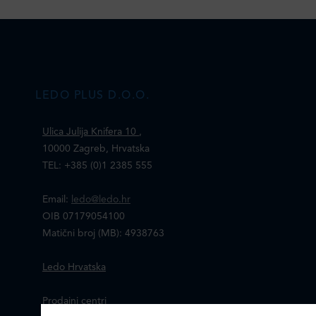
LEDO PLUS D.O.O.
Ulica Julija Knifera 10
,
10000 Zagreb, Hrvatska
TEL: +385 (0)1 2385 555
Email:
ledo@ledo.hr
OIB 07179054100
Matični broj (MB): 4938763
Ledo Hrvatska
Prodajni centri