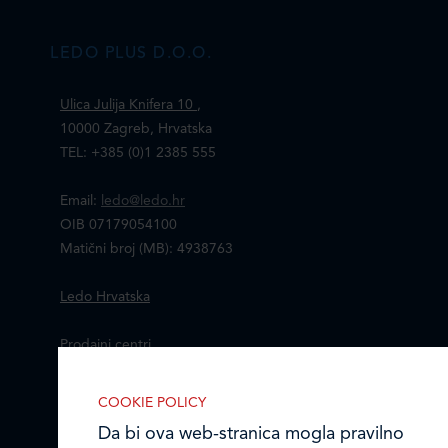
LEDO PLUS D.O.O.
Ulica Julija Knifera 10
,
10000 Zagreb, Hrvatska
TEL: +385 (0)1 2385 555
Email:
ledo@ledo.hr
OIB 07179054100
Matični broj (MB): 4938763
Ledo Hrvatska
Prodajni centri
Ledo u inozemstvu
COOKIE POLICY
Da bi ova web-stranica mogla pravilno
Online formular