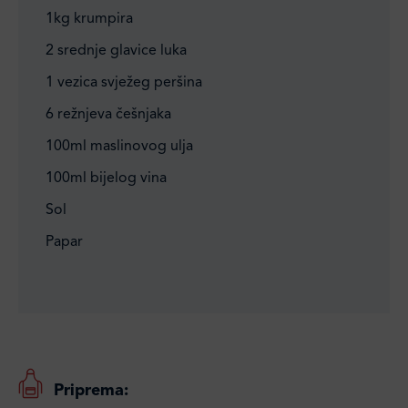
1kg krumpira
2 srednje glavice luka
1 vezica svježeg peršina
6 režnjeva češnjaka
100ml maslinovog ulja
100ml bijelog vina
Sol
Papar
Priprema: