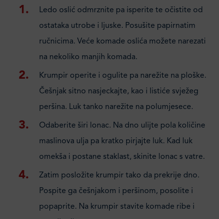
Ledo oslić odmrznite pa isperite te očistite od
ostataka utrobe i ljuske. Posušite papirnatim
ručnicima. Veće komade oslića možete narezati
na nekoliko manjih komada.
Krumpir operite i ogulite pa narežite na ploške.
Češnjak sitno nasjeckajte, kao i listiće svježeg
peršina. Luk tanko narežite na polumjesece.
Odaberite širi lonac. Na dno ulijte pola količine
maslinova ulja pa kratko pirjajte luk. Kad luk
omekša i postane staklast, skinite lonac s vatre.
Zatim posložite krumpir tako da prekrije dno.
Pospite ga češnjakom i peršinom, posolite i
popaprite. Na krumpir stavite komade ribe i