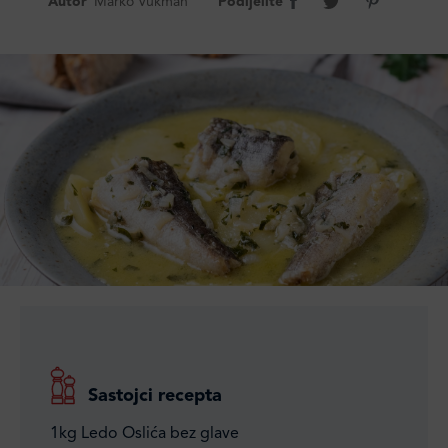
Autor
Marko Vukman
Podijelite
Sastojci recepta
1kg Ledo Oslića bez glave