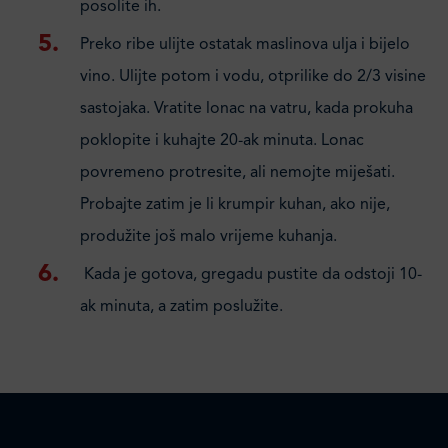
posolite ih.
Preko ribe ulijte ostatak maslinova ulja i bijelo
vino. Ulijte potom i vodu, otprilike do 2/3 visine
sastojaka. Vratite lonac na vatru, kada prokuha
poklopite i kuhajte 20-ak minuta. Lonac
povremeno protresite, ali nemojte miješati.
Probajte zatim je li krumpir kuhan, ako nije,
produžite još malo vrijeme kuhanja.
Kada je gotova, gregadu pustite da odstoji 10-
ak minuta, a zatim poslužite.